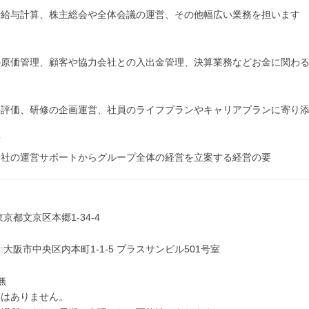
や給与計算、株主総会や全体会議の運営、その他幅広い業務を担います
の原価管理、顧客や協力会社との入出金管理、決算業務などお金に関わ
事評価、研修の企画運営、社員のライフプランやキャリアプランに寄り
画
会社の運営サポートからグループ全体の経営を立案する経営の要
阪
京都文京区本郷1-34-4
:大阪市中央区内本町1-1-5 プラスサンビル501号室
無
勤はありません。