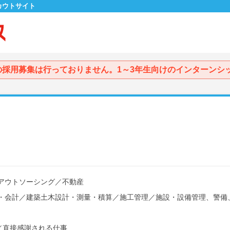
カウトサイト
の採用募集は行っておりません。1～3年生向けのインターンシ
アウトソーシング
／
不動産
・会計
／
建築土木設計・測量・積算
／
施工管理
／
施設・設備管理、警備
／
直接感謝される仕事