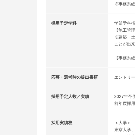
※事務系
採用予定学科
学部学科
【施工管
※建築・
ことが出
【事務系
応募・選考時の提出書類
エントリ
採用予定人数／実績
2027年卒
前年度採用
採用実績校
＜大学＞
東京大学