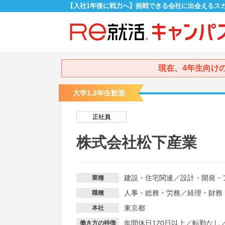
【入社1年後に戦力へ】挑戦できる会社に出会えるス
現在、4年生向け
大学1,2年生歓迎
正社員
株式会社松下産業
建設・住宅関連
／
設計・開発・
業種
人事・総務・労務
／
経理・財務
職種
東京都
本社
年間休日120日以上
／
転勤なし
働き方の特徴