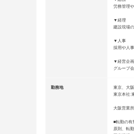
労務管理
▼経理
建設現場
▼人事
採用や人
▼経営企
グループ
勤務地
東京、大
東京本社:東
大阪営業所
■転勤の有
原則、転