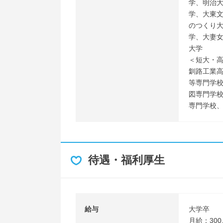
学、明治
学、大東
のつくり
学、大妻
大学
＜短大・
釧路工業
等専門学
図専門学
専門学校
待遇・福利厚生
給与
大学卒
月給：300,