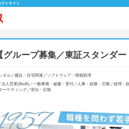
カウトサイト
【グループ募集／東証スタンダー
ンタル
／
建設・住宅関連
／
ソフトウェア・情報処理
／
法人営業(BtoB)
／
一般事務・秘書・受付
／
人事・総務・労務
／
経理・
マーケティング
／
宣伝・広報