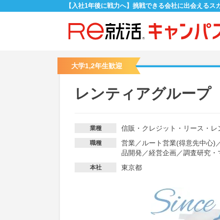
【入社1年後に戦力へ】挑戦できる会社に出会えるス
大学1,2年生歓迎
レンティアグループ
信販・クレジット・リース・レ
業種
営業
／
ルート営業(得意先中心)
職種
品開発
／
経営企画
／
調査研究・
東京都
本社