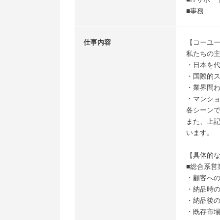
■事務
仕事内容
【コーユ
私たちの主
・日本を
・国際的
・業界問
・マンシ
各シーン
また、上記
います。
【具体的
■総合系営
・顧客へ
・納品時
・納品後
・既存市