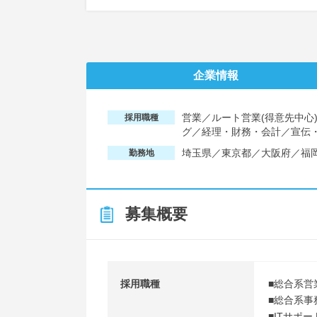
企業情報
営業／ルート営業(得意先中心
採用職種
グ／経理・財務・会計／宣伝
埼玉県／東京都／大阪府／福
勤務地
募集概要
採用職種
■総合系営
■総合系事
■ITサポー