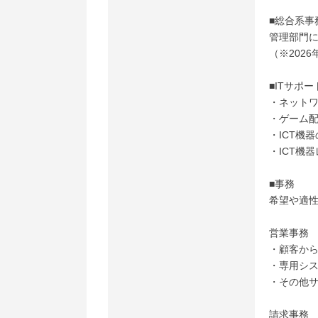
■総合系事
管理部門
（※202
■ITサポー
・ネットワ
・ゲーム
・ICT機
・ICT機
■事務
希望や適
営業事務
・顧客か
・専用シ
・その他
請求事務