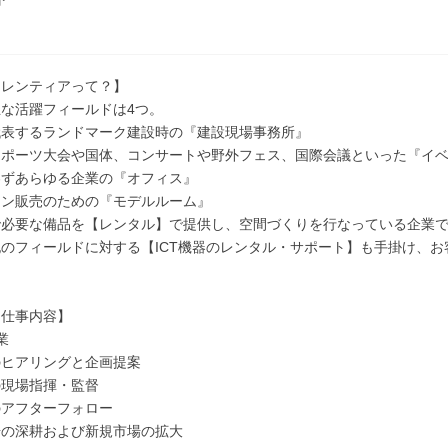
ーレンティアって？】
な活躍フィールドは4つ。
代表するランドマーク建設時の『建設現場事務所』
スポーツ大会や国体、コンサートや野外フェス、国際会議といった『イ
わずあらゆる企業の『オフィス』
ョン販売のための『モデルルーム』
で必要な備品を【レンタル】で提供し、空間づくりを行なっている企業
のフィールドに対する【ICT機器のレンタル・サポート】も手掛け、お
な仕事内容】
業
のヒアリングと企画提案
の現場指揮・監督
のアフターフォロー
場の深耕および新規市場の拡大