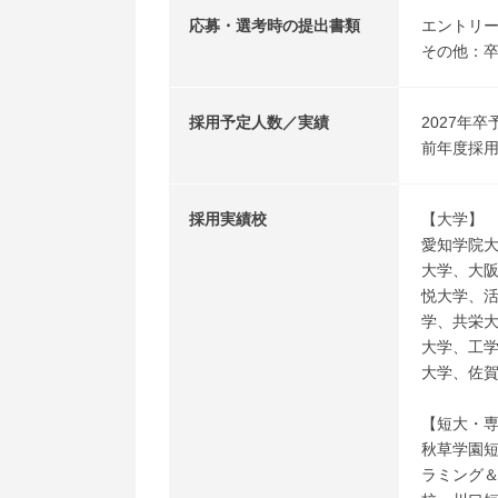
応募・選考時の提出書類
エントリ
その他：
採用予定人数／実績
2027年卒
前年度採用
採用実績校
【大学】
愛知学院
大学、大
悦大学、
学、共栄
大学、工
大学、佐賀
【短大・
秋草学園
ラミング