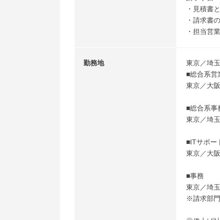
・見積書
・請求書
・担当営
勤務地
東京／埼
■総合系営
東京／大
■総合系事
東京／埼
■ITサポー
東京／大
■事務
東京／埼
※請求部