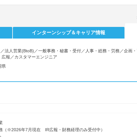
インターンシップ
＆キャリア情報
)／法人営業(BtoB)／一般事務・秘書・受付／人事・総務・労務／企
・広報／カスタマーエンジニア
岡県
業
務（※2026年7月現在 IR広報・財務経理のみ受付中）
ト