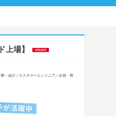
ド上場】
UPDATE
財務・会計
／
カスタマーエンジニア
／
企画・商