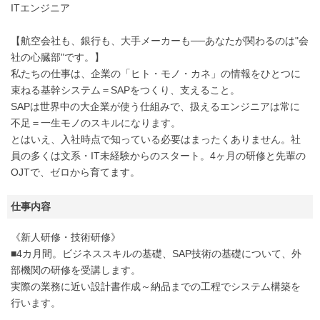
ITエンジニア
【航空会社も、銀行も、大手メーカーも──あなたが関わるのは"会
社の心臓部"です。】
私たちの仕事は、企業の「ヒト・モノ・カネ」の情報をひとつに
束ねる基幹システム＝SAPをつくり、支えること。
SAPは世界中の大企業が使う仕組みで、扱えるエンジニアは常に
不足＝一生モノのスキルになります。
とはいえ、入社時点で知っている必要はまったくありません。社
員の多くは文系・IT未経験からのスタート。4ヶ月の研修と先輩の
OJTで、ゼロから育てます。
仕事内容
《新人研修・技術研修》
■4カ月間。ビジネススキルの基礎、SAP技術の基礎について、外
部機関の研修を受講します。
実際の業務に近い設計書作成～納品までの工程でシステム構築を
行います。