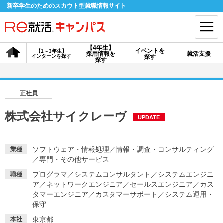
新卒学生のためのスカウト型就職情報サイト
【4年生】
イベントを
【1～3年生】
採用情報を
就活支援
インターンを探す
探す
会員登録
ログイン
探す
会員ID・パスワードを忘れた方はこちら
正社員
探す
株式会社サイクレーヴ
UPDATE
【4年生】
【4年生】
【1～3年生】
採用情報を探す
説明会を探す
インターンを探す
ソフトウェア・情報処理
／
情報・調査・コンサルティング
業種
／
専門・その他サービス
プログラマ
／
システムコンサルタント
／
システムエンジニ
職種
イベントを探す
ア
／
ネットワークエンジニア
スカウト
／
セールスエンジニア
お知らせ
／
カス
タマーエンジニア
／
カスタマーサポート
／
システム運用・
保守
就活ノウハウ・サポート
東京都
本社