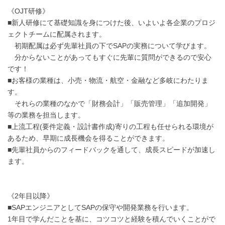
《OJT研修》
■新人研修にて基礎知識を身につけた後、いよいよ各企業のプロジ
ェクトチームに配属されます。
初期配属は必ず先輩社員の下でSAPの実務について学びます。
分からないことがあってもすぐに先輩に質問ができるので安心
です！
■お客様の業種は、小売・物流・航空・金融など多岐にわたりま
す。
それらの業種のなかで「財務会計」「販売管理」「追加開発」
等の業務を担当します。
■上流工程(要件定義・設計書作成)寄りの工程も任せられる環境が
あるため、早期に成長機会を得ることができます。
■先輩社員からのフィードバックを通して、成長スピードが加速し
ます。
《2年目以降》
■SAPエンジニアとしてSAPの保守や開発業務を行います。
1年目で学んだことを基に、コツコツと経験を積んでいくことがで