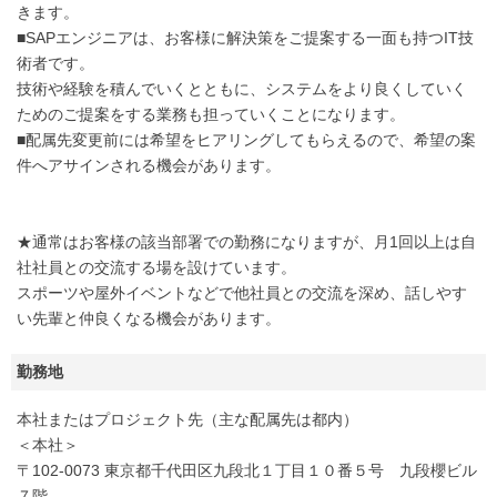
きます。
■SAPエンジニアは、お客様に解決策をご提案する一面も持つIT技
術者です。
技術や経験を積んでいくとともに、システムをより良くしていく
ためのご提案をする業務も担っていくことになります。
■配属先変更前には希望をヒアリングしてもらえるので、希望の案
件へアサインされる機会があります。
★通常はお客様の該当部署での勤務になりますが、月1回以上は自
社社員との交流する場を設けています。
スポーツや屋外イベントなどで他社員との交流を深め、話しやす
い先輩と仲良くなる機会があります。
勤務地
本社またはプロジェクト先（主な配属先は都内）
＜本社＞
〒102-0073 東京都千代田区九段北１丁目１０番５号 九段櫻ビル
７階