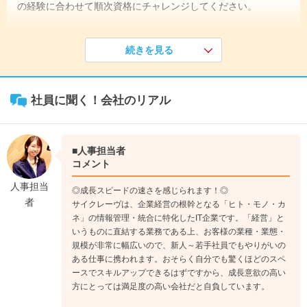
の経験に合わせて順次資格にチャレンジしてください。
《入社1年目》
続きを見る
4～6月は新入社員研修。ITの基礎やビジネスマナーをしっかり
と学んで各プロジェクトに配属。OJT形式で開発技術や業務知
識を身に付けていきます。当社独自の人事考課に則り、早い人
社員に聞く！会社のリアル
は一段階ステップアップ。
↓
《入社3年目》
先輩にサポートしてもらいながらも、基本は一人でプログラム
■人事担当者
開発やお客様との打ち合わせをこなせるようになります。小規
コメント
模案件でチームリーダーを任されたり、大規模案件の重要部分
人事担当
◎成長スピードの速さを感じられます！◎
に携わるようになります。
者
サイクレーヴは、企業経営の根幹となる「ヒト・モノ・カ
↓
ネ」の情報管理・統合に特化したIT企業です。「経営」と
《入社5年目》
いうものに直結する業務である上、お客様の業種・業態・
自分が中心となるプロジェクトの経験を重ね、昇格・昇給もさ
規模が非常に幅広いので、新人～若手社員でもやりがいの
らにステップアップ。1年目からチャレンジするSAP認定資格
ある仕事に携われます。おそらく自分でも驚くほどのスペ
ースでスキルアップできるはずですから、成長意欲の高い
においても上級資格に合格。お客様から信頼も厚くなり、コン
方にとっては満足度の高い会社だと自負しています。
サルタント的仕事も増えます。