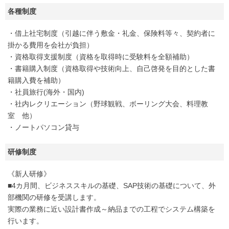
各種制度
・借上社宅制度（引越に伴う敷金・礼金、保険料等々、契約者に
掛かる費用を会社が負担）
・資格取得支援制度（資格を取得時に受験料を全額補助）
・書籍購入制度（資格取得や技術向上、自己啓発を目的とした書
籍購入費を補助）
・社員旅行(海外・国内)
・社内レクリエーション（野球観戦、ボーリング大会、料理教
室 他）
・ノートパソコン貸与
研修制度
《新人研修》
■4カ月間、ビジネススキルの基礎、SAP技術の基礎について、外
部機関の研修を受講します。
実際の業務に近い設計書作成～納品までの工程でシステム構築を
行います。