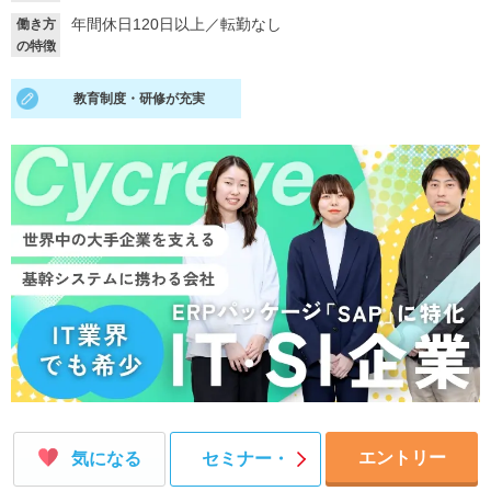
年間休日120日以上
／
転勤なし
働き方
就活支援
就活コラム
の特徴
就活ノウハウが満載！
お役立ち記事・相談室など
教育制度・研修が充実
適職診断
就活チャンネル
あなたに合う仕事を診断！
動画で対策講座をチェック
就活ニュースペーパー
よくある質問
就活時事ニュースを更新
不明点があればこちら
エントリー
気になる
セミナー・