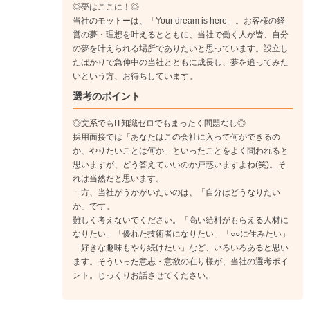
◎夢はここに！◎
当社のモットーは、「Your dream is here」。お客様の経
営の夢・理想を叶えるとともに、当社で働く人が皆、自分
の夢を叶えられる場所でありたいと思っています。設立し
たばかりで急伸中の当社とともに成長し、夢を追ってみた
いという方、お待ちしています。
選考のポイント
◎文系でもIT知識ゼロでもまったく問題なし◎
採用面接では「あなたはこの会社に入って何ができるの
か、やりたいことは何か」といったことをよく問われると
思いますが、どう答えていいのか戸惑いますよね(笑)。そ
れは当然だと思います。
一方、当社がうかがいたいのは、「自分はどうなりたい
か」です。
難しく考えないでください。「高い給料がもらえる人材に
なりたい」「優れた技術者になりたい」「○○に住みたい」
「好きな趣味もやり続けたい」など、いろいろあると思い
ます。そういった意志・意欲の在り様が、当社の選考ポイ
ント。じっくりお話させてください。