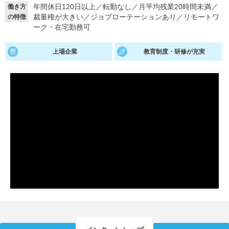
年間休日120日以上
／
転勤なし
／
月平均残業20時間未満
／
働き方
裁量権が大きい
／
ジョブローテーションあり
／
リモートワ
の特徴
就活支援
就活コラム
ーク・在宅勤務可
就活ノウハウが満載！
お役立ち記事・相談室など
上場企業
教育制度・研修が充実
適職診断
就活チャンネル
あなたに合う仕事を診断！
動画で対策講座をチェック
就活ニュースペーパー
よくある質問
就活時事ニュースを更新
不明点があればこちら