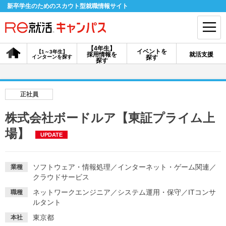
新卒学生のためのスカウト型就職情報サイト
【4年生】
イベントを
【1～3年生】
採用情報を
就活支援
インターンを探す
探す
会員登録
ログイン
探す
会員ID・パスワードを忘れた方はこちら
正社員
探す
株式会社ボードルア【東証プライム上
場】
UPDATE
【4年生】
【4年生】
【1～3年生】
採用情報を探す
説明会を探す
インターンを探す
ソフトウェア・情報処理
／
インターネット・ゲーム関連
／
業種
クラウドサービス
イベントを探す
スカウト
お知らせ
ネットワークエンジニア
／
システム運用・保守
／
ITコンサ
職種
ルタント
就活ノウハウ・サポート
東京都
本社