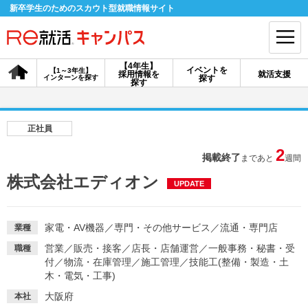
新卒学生のためのスカウト型就職情報サイト
【4年生】
イベントを
【1～3年生】
採用情報を
就活支援
インターンを探す
探す
会員登録
ログイン
探す
会員ID・パスワードを忘れた方はこちら
正社員
探す
2
掲載終了
まであと
週間
株式会社エディオン
UPDATE
【4年生】
【4年生】
【1～3年生】
採用情報を探す
説明会を探す
インターンを探す
家電・AV機器
／
専門・その他サービス
／
流通・専門店
業種
営業
／
販売・接客
／
店長・店舗運営
／
一般事務・秘書・受
職種
イベントを探す
スカウト
お知らせ
付
／
物流・在庫管理
／
施工管理
／
技能工(整備・製造・土
木・電気・工事)
就活ノウハウ・サポート
大阪府
本社