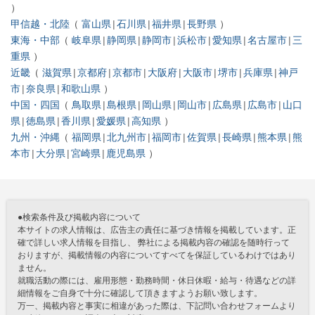
甲信越・北陸
富山県
石川県
福井県
長野県
東海・中部
岐阜県
静岡県
静岡市
浜松市
愛知県
名古屋市
三
重県
近畿
滋賀県
京都府
京都市
大阪府
大阪市
堺市
兵庫県
神戸
市
奈良県
和歌山県
中国・四国
鳥取県
島根県
岡山県
岡山市
広島県
広島市
山口
県
徳島県
香川県
愛媛県
高知県
九州・沖縄
福岡県
北九州市
福岡市
佐賀県
長崎県
熊本県
熊
本市
大分県
宮崎県
鹿児島県
●検索条件及び掲載内容について
本サイトの求人情報は、広告主の責任に基づき情報を掲載しています。正
確で詳しい求人情報を目指し、 弊社による掲載内容の確認を随時行って
おりますが、掲載情報の内容についてすべてを保証しているわけではあり
ません。
就職活動の際には、雇用形態・勤務時間・休日休暇・給与・待遇などの詳
細情報をご自身で十分に確認して頂きますようお願い致します。
万一、掲載内容と事実に相違があった際は、下記問い合わせフォームより