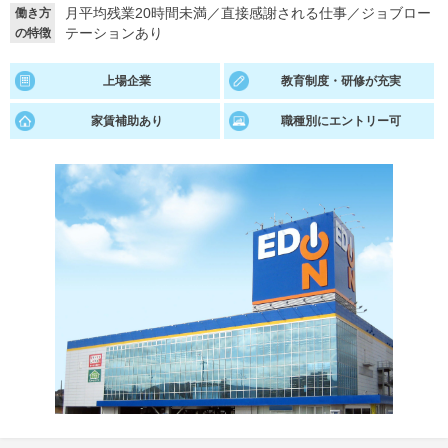
月平均残業20時間未満
／
直接感謝される仕事
／
ジョブロー
働き方
テーションあり
の特徴
就活支援
就活コラム
就活ノウハウが満載！
お役立ち記事・相談室など
上場企業
教育制度・研修が充実
適職診断
就活チャンネル
家賃補助あり
職種別にエントリー可
あなたに合う仕事を診断！
動画で対策講座をチェック
就活ニュースペーパー
よくある質問
就活時事ニュースを更新
不明点があればこちら