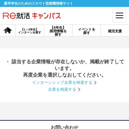
新卒学生のためのスカウト型就職情報サイト
【4年生】
イベントを
【1～3年生】
採用情報を
就活支援
インターンを探す
探す
会員登録
ログイン
探す
会員ID・パスワードを忘れた方はこちら
・ 該当する企業情報が存在しないか、掲載が終了して
探す
います。
再度企業を選択しなおしてください。
インターンシップ企業を検索する
【4年生】
【4年生】
【1～3年生】
採用情報を探す
説明会を探す
インターンを探す
企業を検索する
イベントを探す
スカウト
お知らせ
就活ノウハウ・サポート
お問い合わせ