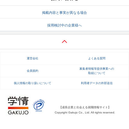
就活支援
就活コラム
掲載内容と事実が異なる場合
就活ノウハウが満載！
お役立ち記事・相談室など
採用検討中の企業様へ
適職診断
就活チャンネル
あなたに合う仕事を診断！
動画で対策講座をチェック
就活ニュースペーパー
よくある質問
運営会社
よくある質問
就活時事ニュースを更新
不明点があればこちら
募集者情報等提供事業への
会員規約
取組について
個人情報の取り扱いについて
利用者データの外部送信
【成長企業と出会える就職情報サイト】
Copyright Gakujo Co., Ltd. All rights reserved.