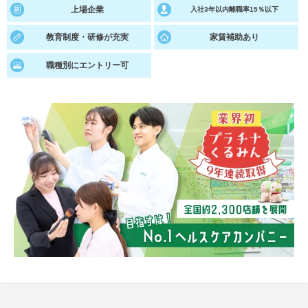
上場企業
入社3年以内離職率15％以下
就活支援
就活コラム
教育制度・研修が充実
家賃補助あり
就活ノウハウが満載！
お役立ち記事・相談室など
職種別にエントリー可
適職診断
就活チャンネル
あなたに合う仕事を診断！
動画で対策講座をチェック
就活ニュースペーパー
よくある質問
就活時事ニュースを更新
不明点があればこちら