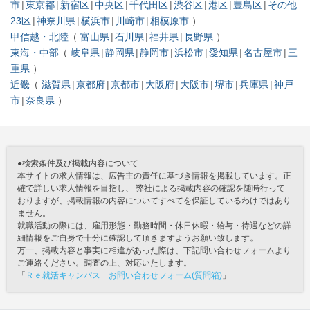
市
東京都
新宿区
中央区
千代田区
渋谷区
港区
豊島区
その他
23区
神奈川県
横浜市
川崎市
相模原市
甲信越・北陸
富山県
石川県
福井県
長野県
東海・中部
岐阜県
静岡県
静岡市
浜松市
愛知県
名古屋市
三
重県
近畿
滋賀県
京都府
京都市
大阪府
大阪市
堺市
兵庫県
神戸
市
奈良県
●検索条件及び掲載内容について
本サイトの求人情報は、広告主の責任に基づき情報を掲載しています。正
確で詳しい求人情報を目指し、 弊社による掲載内容の確認を随時行って
おりますが、掲載情報の内容についてすべてを保証しているわけではあり
ません。
就職活動の際には、雇用形態・勤務時間・休日休暇・給与・待遇などの詳
細情報をご自身で十分に確認して頂きますようお願い致します。
万一、掲載内容と事実に相違があった際は、下記問い合わせフォームより
ご連絡ください。調査の上、対応いたします。
「
Ｒｅ就活キャンパス お問い合わせフォーム(質問箱)
」