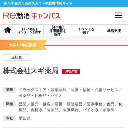
新卒学生のためのスカウト型就職情報サイト
【4年生】
イベントを
【1～3年生】
採用情報を
就活支援
インターンを探す
探す
会員登録
ログイン
探す
大学1,2年生歓迎
会員ID・パスワードを忘れた方はこちら
正社員
探す
株式会社スギ薬局
UPDATE
【4年生】
【4年生】
【1～3年生】
採用情報を探す
説明会を探す
インターンを探す
ドラッグストア・調剤薬局
／
医療・福祉・介護サービス
／
業種
医薬品・化粧品・バイオ
営業
／
販売・接客
／
店長・店舗運営
／
医療事務
／
食品、化
職種
イベントを探す
スカウト
お知らせ
粧品、香料系
／
医薬品、医療機器、バイオ系
／
薬剤師
愛知県
本社
就活ノウハウ・サポート