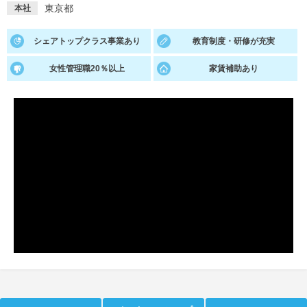
東京都
本社
就活支援
就活コラム
シェアトップクラス事業あり
教育制度・研修が充実
就活ノウハウが満載！
お役立ち記事・相談室など
女性管理職20％以上
家賃補助あり
適職診断
就活チャンネル
あなたに合う仕事を診断！
動画で対策講座をチェック
就活ニュースペーパー
よくある質問
就活時事ニュースを更新
不明点があればこちら