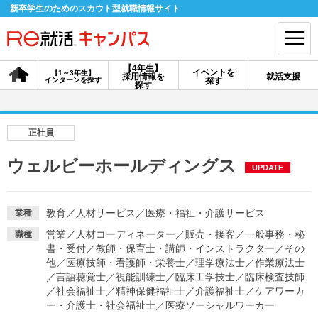
新卒学生のためのスカウト型就職情報サイト
【4年生】
イベントを
【1～3年生】
採用情報を
就活支援
インターンを探す
探す
会員登録
ログイン
探す
会員ID・パスワードを忘れた方はこちら
正社員
探す
ウェルビーホールディングス
UPDATE
【4年生】
【4年生】
【1～3年生】
採用情報を探す
説明会を探す
インターンを探す
教育
／
人材サービス
／
医療・福祉・介護サービス
業種
営業
／
人材コーディネーター
／
販売・接客
／
一般事務・秘
職種
書・受付
／
教師・保育士・講師・インストラクター
／
その
イベントを探す
他
／
医療技師・看護師・栄養士
スカウト
／
理学療法士
／
お知らせ
作業療法士
／
言語聴覚士
／
視能訓練士
／
臨床工学技士
／
臨床検査技師
／
社会福祉士
／
精神保健福祉士
／
介護福祉士
／
ケアワーカ
ー・介護士・社会福祉士
／
医療ソーシャルワーカー
就活ノウハウ・サポート