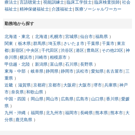
療法士
言語聴覚士
視能訓練士
臨床工学技士
臨床検査技師
社会
福祉士
精神保健福祉士
介護福祉士
医療ソーシャルワーカー
勤務地から探す
北海道・東北
北海道
札幌市
宮城県
仙台市
福島県
関東
栃木県
群馬県
埼玉県
さいたま市
千葉県
千葉市
東京
都
新宿区
中央区
千代田区
渋谷区
港区
豊島区
その他23区
神
奈川県
横浜市
川崎市
相模原市
甲信越・北陸
新潟県
富山県
石川県
長野県
東海・中部
岐阜県
静岡県
静岡市
浜松市
愛知県
名古屋市
三
重県
近畿
滋賀県
京都府
京都市
大阪府
大阪市
堺市
兵庫県
神戸
市
奈良県
和歌山県
中国・四国
岡山県
岡山市
広島県
広島市
山口県
香川県
愛媛
県
九州・沖縄
福岡県
北九州市
福岡市
長崎県
熊本県
熊本市
大
分県
鹿児島県