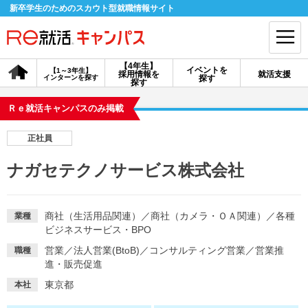
新卒学生のためのスカウト型就職情報サイト
【4年生】
イベントを
【1～3年生】
採用情報を
就活支援
インターンを探す
探す
会員登録
ログイン
探す
Ｒｅ就活キャンパスのみ掲載
会員ID・パスワードを忘れた方はこちら
正社員
探す
ナガセテクノサービス株式会社
【4年生】
【4年生】
【1～3年生】
採用情報を探す
説明会を探す
インターンを探す
商社（生活用品関連）
／
商社（カメラ・ＯＡ関連）
／
各種
業種
ビジネスサービス・BPO
営業
／
法人営業(BtoB)
／
コンサルティング営業
／
営業推
職種
イベントを探す
スカウト
お知らせ
進・販売促進
東京都
本社
就活ノウハウ・サポート