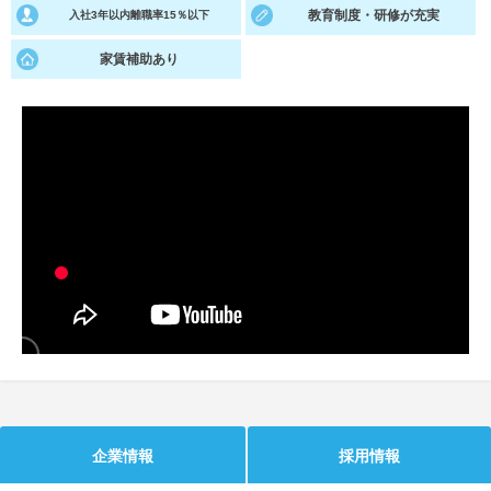
教育制度・研修が充実
入社3年以内離職率15％以下
就活支援
就活コラム
家賃補助あり
就活ノウハウが満載！
お役立ち記事・相談室など
適職診断
就活チャンネル
あなたに合う仕事を診断！
動画で対策講座をチェック
就活ニュースペーパー
よくある質問
就活時事ニュースを更新
不明点があればこちら
企業情報
採用情報