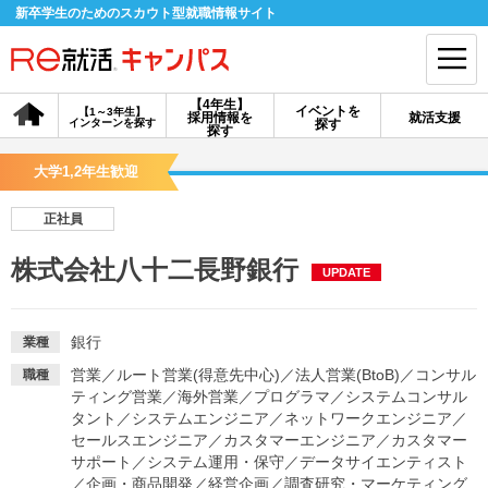
新卒学生のためのスカウト型就職情報サイト
【4年生】
イベントを
【1～3年生】
採用情報を
就活支援
インターンを探す
探す
会員登録
ログイン
探す
大学1,2年生歓迎
会員ID・パスワードを忘れた方はこちら
正社員
探す
株式会社八十二長野銀行
UPDATE
【4年生】
【4年生】
【1～3年生】
採用情報を探す
説明会を探す
インターンを探す
銀行
業種
営業
／
ルート営業(得意先中心)
／
法人営業(BtoB)
／
コンサル
職種
ティング営業
／
海外営業
／
プログラマ
／
システムコンサル
イベントを探す
スカウト
お知らせ
タント
／
システムエンジニア
／
ネットワークエンジニア
／
セールスエンジニア
／
カスタマーエンジニア
／
カスタマー
サポート
／
システム運用・保守
／
データサイエンティスト
就活ノウハウ・サポート
／
企画・商品開発
／
経営企画
／
調査研究・マーケティング