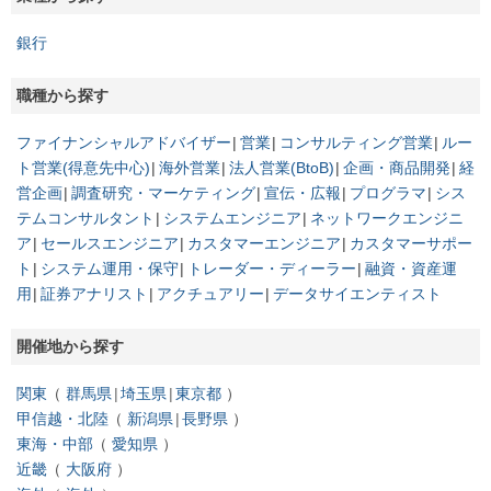
銀行
職種から探す
ファイナンシャルアドバイザー
営業
コンサルティング営業
ルー
ト営業(得意先中心)
海外営業
法人営業(BtoB)
企画・商品開発
経
営企画
調査研究・マーケティング
宣伝・広報
プログラマ
シス
テムコンサルタント
システムエンジニア
ネットワークエンジニ
ア
セールスエンジニア
カスタマーエンジニア
カスタマーサポー
ト
システム運用・保守
トレーダー・ディーラー
融資・資産運
用
証券アナリスト
アクチュアリー
データサイエンティスト
開催地から探す
関東
群馬県
埼玉県
東京都
甲信越・北陸
新潟県
長野県
東海・中部
愛知県
近畿
大阪府