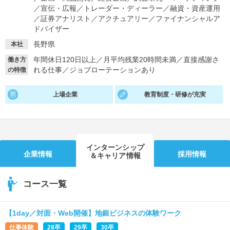
／
宣伝・広報
／
トレーダー・ディーラー
／
融資・資産運用
就活支援
就活コラム
／
証券アナリスト
／
アクチュアリー
／
ファイナンシャルア
ドバイザー
就活ノウハウが満載！
お役立ち記事・相談室など
長野県
本社
適職診断
就活チャンネル
年間休日120日以上
／
月平均残業20時間未満
／
直接感謝さ
働き方
れる仕事
／
ジョブローテーションあり
の特徴
あなたに合う仕事を診断！
動画で対策講座をチェック
就活ニュースペーパー
よくある質問
上場企業
教育制度・研修が充実
就活時事ニュースを更新
不明点があればこちら
インターンシップ
企業情報
採用情報
＆キャリア情報
コース一覧
【1day／対面・Web開催】地銀ビジネスの体験ワーク
仕事体験
28卒
29卒
30卒