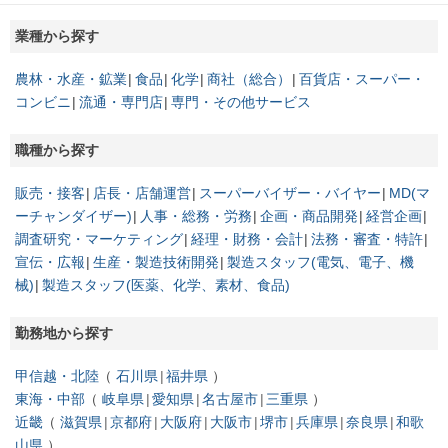
業種から探す
農林・水産・鉱業
食品
化学
商社（総合）
百貨店・スーパー・
コンビニ
流通・専門店
専門・その他サービス
職種から探す
販売・接客
店長・店舗運営
スーパーバイザー・バイヤー
MD(マ
ーチャンダイザー)
人事・総務・労務
企画・商品開発
経営企画
調査研究・マーケティング
経理・財務・会計
法務・審査・特許
宣伝・広報
生産・製造技術開発
製造スタッフ(電気、電子、機
械)
製造スタッフ(医薬、化学、素材、食品)
勤務地から探す
甲信越・北陸
石川県
福井県
東海・中部
岐阜県
愛知県
名古屋市
三重県
近畿
滋賀県
京都府
大阪府
大阪市
堺市
兵庫県
奈良県
和歌
山県