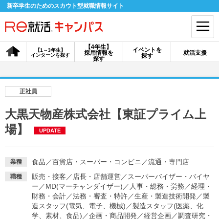
新卒学生のためのスカウト型就職情報サイト
【4年生】
イベントを
【1～3年生】
採用情報を
就活支援
インターンを探す
探す
会員登録
ログイン
探す
会員ID・パスワードを忘れた方はこちら
正社員
探す
大黒天物産株式会社【東証プライム上
場】
UPDATE
【4年生】
【4年生】
【1～3年生】
採用情報を探す
説明会を探す
インターンを探す
食品
／
百貨店・スーパー・コンビニ
／
流通・専門店
業種
販売・接客
／
店長・店舗運営
／
スーパーバイザー・バイヤ
職種
イベントを探す
スカウト
お知らせ
ー
／
MD(マーチャンダイザー)
／
人事・総務・労務
／
経理・
財務・会計
／
法務・審査・特許
／
生産・製造技術開発
／
製
造スタッフ(電気、電子、機械)
／
製造スタッフ(医薬、化
就活ノウハウ・サポート
学、素材、食品)
／
企画・商品開発
／
経営企画
／
調査研究・