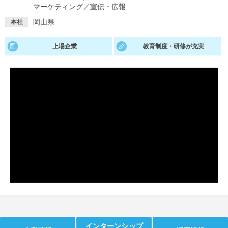
マーケティング
／
宣伝・広報
就活支援
就活コラム
岡山県
本社
就活ノウハウが満載！
お役立ち記事・相談室など
上場企業
教育制度・研修が充実
適職診断
就活チャンネル
あなたに合う仕事を診断！
動画で対策講座をチェック
就活ニュースペーパー
よくある質問
就活時事ニュースを更新
不明点があればこちら
インターンシップ