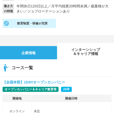
年間休日120日以上
／
月平均残業20時間未満
／
裁量権が大
働き方
就活支援
就活コラム
きい
／
ジョブローテーションあり
の特徴
就活ノウハウが満載！
お役立ち記事・相談室など
教育制度・研修が充実
適職診断
就活チャンネル
あなたに合う仕事を診断！
動画で対策講座をチェック
就活ニュースペーパー
よくある質問
インターンシップ
企業情報
＆キャリア情報
就活時事ニュースを更新
不明点があればこちら
コース一覧
【全国本部】1DAYオープンカンパニー
オープンカンパニー＆キャリア教育等
28卒
開催地
開催日時
オンライン
未定