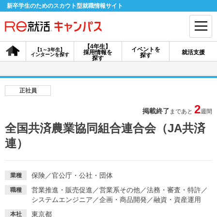
新卒学生のためのスカウト型就職情報サイト
【4年生】
イベントを
【1～3年生】
採用情報を
就活支援
インターンを探す
探す
会員登録
ログイン
探す
会員ID・パスワードを忘れた方はこちら
正社員
探す
2
掲載終了
まであと
週間
全国共済農業協同組合連合会（JA共済
【4年生】
【4年生】
【1～3年生】
連）
採用情報を探す
説明会を探す
インターンを探す
保険
／
官公庁・公社・団体
業種
イベントを探す
スカウト
お知らせ
営業推進・販売促進
／
営業系その他
／
法務・審査・特許
／
職種
システムエンジニア
／
企画・商品開発
／
融資・資産運用
就活ノウハウ・サポート
東京都
本社