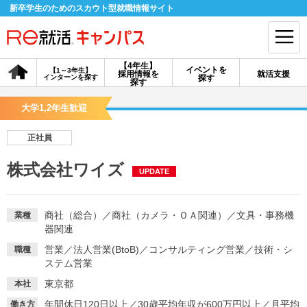
新卒学生のためのスカウト型就職情報サイト
【4年生】
イベントを
【1～3年生】
採用情報を
就活支援
インターンを探す
探す
会員登録
ログイン
探す
大学1,2年生歓迎
会員ID・パスワードを忘れた方はこちら
正社員
探す
株式会社ワイズ
UPDATE
【4年生】
【4年生】
【1～3年生】
採用情報を探す
説明会を探す
インターンを探す
商社（総合）
／
商社（カメラ・ＯＡ関連）
／
文具・事務機
業種
器関連
営業
／
法人営業(BtoB)
／
コンサルティング営業
／
技術・シ
職種
イベントを探す
スカウト
お知らせ
ステム営業
東京都
本社
就活ノウハウ・サポート
年間休日120日以上
／
30歳平均年収が600万円以上
／
月平均
働き方