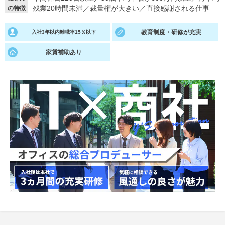
残業20時間未満
／
裁量権が大きい
／
直接感謝される仕事
の特徴
就活支援
就活コラム
教育制度・研修が充実
入社3年以内離職率15％以下
就活ノウハウが満載！
お役立ち記事・相談室など
家賃補助あり
適職診断
就活チャンネル
あなたに合う仕事を診断！
動画で対策講座をチェック
就活ニュースペーパー
よくある質問
就活時事ニュースを更新
不明点があればこちら