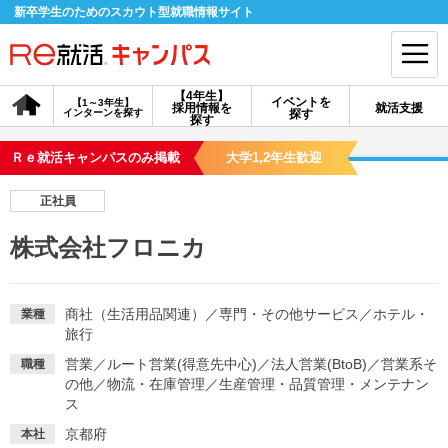
新卒学生のためのスカウト型就職情報サイト
【4年生】
イベントを
【1～3年生】
採用情報を
就活支援
インターンを探す
探す
会員登録
ログイン
探す
Ｒｅ就活キャンパスのみ掲載
大学1,2年生歓迎
会員ID・パスワードを忘れた方はこちら
正社員
探す
株式会社フロニカ
【4年生】
【4年生】
【1～3年生】
採用情報を探す
説明会を探す
インターンを探す
商社（生活用品関連）
／
専門・その他サービス
／
ホテル・
業種
旅行
営業
／
ルート営業(得意先中心)
／
法人営業(BtoB)
／
営業系そ
職種
イベントを探す
スカウト
お知らせ
の他
／
物流・在庫管理
／
生産管理・品質管理・メンテナン
ス
就活ノウハウ・サポート
京都府
本社