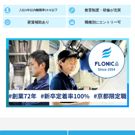
就活支援
教育制度・研修が充実
就活コラム
入社3年以内離職率15％以下
就活ノウハウが満載！
お役立ち記事・相談室など
家賃補助あり
職種別にエントリー可
適職診断
就活チャンネル
あなたに合う仕事を診断！
動画で対策講座をチェック
就活ニュースペーパー
よくある質問
就活時事ニュースを更新
不明点があればこちら