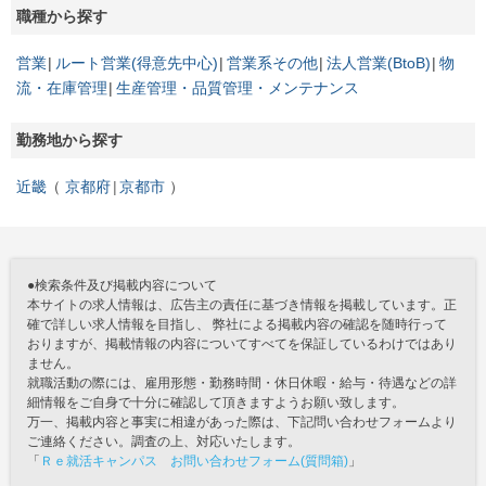
職種から探す
営業
ルート営業(得意先中心)
営業系その他
法人営業(BtoB)
物
流・在庫管理
生産管理・品質管理・メンテナンス
勤務地から探す
近畿
京都府
京都市
●検索条件及び掲載内容について
本サイトの求人情報は、広告主の責任に基づき情報を掲載しています。正
確で詳しい求人情報を目指し、 弊社による掲載内容の確認を随時行って
おりますが、掲載情報の内容についてすべてを保証しているわけではあり
ません。
就職活動の際には、雇用形態・勤務時間・休日休暇・給与・待遇などの詳
細情報をご自身で十分に確認して頂きますようお願い致します。
万一、掲載内容と事実に相違があった際は、下記問い合わせフォームより
ご連絡ください。調査の上、対応いたします。
「
Ｒｅ就活キャンパス お問い合わせフォーム(質問箱)
」