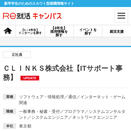
新卒学生のためのスカウト型就職情報サイト
【4年生】
イベントを
【1～3年生】
採用情報を
就活支援
インターンを探す
探す
会員登録
ログイン
探す
会員ID・パスワードを忘れた方はこちら
正社員
探す
ＣＬＩＮＫＳ株式会社【ITサポート事
務】
UPDATE
【4年生】
【4年生】
【1～3年生】
採用情報を探す
説明会を探す
インターンを探す
ソフトウェア・情報処理
／
通信
／
インターネット・ゲーム
業種
関連
イベントを探す
スカウト
お知らせ
一般事務・秘書・受付
／
プログラマ
／
システムコンサルタ
職種
ント
／
システムエンジニア
／
ネットワークエンジニア
就活ノウハウ・サポート
東京都
本社