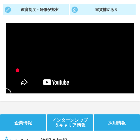
教育制度・研修が充実
家賃補助あり
就活支援
就活コラム
就活ノウハウが満載！
お役立ち記事・相談室など
適職診断
就活チャンネル
あなたに合う仕事を診断！
動画で対策講座をチェック
就活ニュースペーパー
よくある質問
就活時事ニュースを更新
不明点があればこちら
インターンシップ
企業情報
採用情報
＆キャリア情報