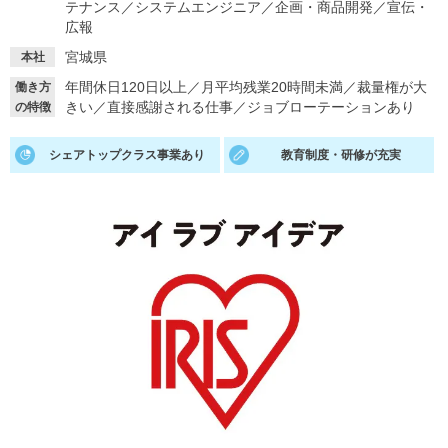
テナンス
／
システムエンジニア
／
企画・商品開発
／
宣伝・
広報
就活支援
就活コラム
宮城県
本社
就活ノウハウが満載！
お役立ち記事・相談室など
年間休日120日以上
／
月平均残業20時間未満
／
裁量権が大
働き方
きい
／
直接感謝される仕事
／
ジョブローテーションあり
の特徴
適職診断
就活チャンネル
あなたに合う仕事を診断！
動画で対策講座をチェック
シェアトップクラス事業あり
教育制度・研修が充実
就活ニュースペーパー
よくある質問
就活時事ニュースを更新
不明点があればこちら