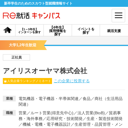
新卒学生のためのスカウト型就職情報サイト
【4年生】
イベントを
【1～3年生】
採用情報を
就活支援
インターンを探す
探す
会員登録
ログイン
探す
大学1,2年生歓迎
会員ID・パスワードを忘れた方はこちら
正社員
探す
アイリスオーヤマ株式会社
この企業に投票する
人気企業ランキングノミネート
【4年生】
【4年生】
【1～3年生】
採用情報を探す
説明会を探す
インターンを探す
電気機器・電子機器・半導体関連
／
食品
／
商社（生活用品
業種
関連）
イベントを探す
スカウト
お知らせ
営業
／
ルート営業(得意先中心)
／
法人営業(BtoB)
／
貿易事
職種
務・海外事務
／
応用研究・技術開発
／
生産・製造技術開発
就活ノウハウ・サポート
／
機械・電機・電子機器設計
／
生産管理・品質管理・メン