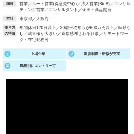
営業
／
ルート営業(得意先中心)
／
法人営業(BtoB)
／
コンサル
職種
ティング営業
／
コンサルタント
／
企画・商品開発
就活支援
就活コラム
東京都／大阪府
本社
就活ノウハウが満載！
お役立ち記事・相談室など
年間休日120日以上
／
30歳平均年収が600万円以上
／
転勤な
働き方
適職診断
就活チャンネル
し
／
裁量権が大きい
／
直接感謝される仕事
／
リモートワー
の特徴
ク・在宅勤務可
あなたに合う仕事を診断！
動画で対策講座をチェック
上場企業
教育制度・研修が充実
就活ニュースペーパー
よくある質問
就活時事ニュースを更新
不明点があればこちら
職種別にエントリー可