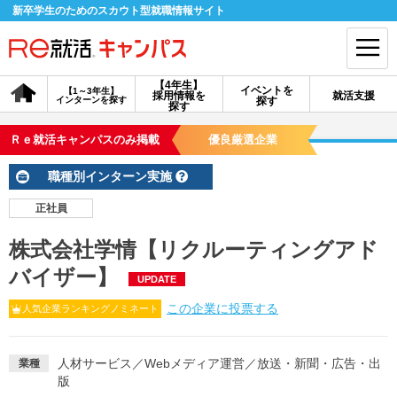
新卒学生のためのスカウト型就職情報サイト
【4年生】
イベントを
【1～3年生】
採用情報を
就活支援
インターンを探す
探す
会員登録
ログイン
探す
Ｒｅ就活キャンパスのみ掲載
優良厳選企業
会員ID・パスワードを忘れた方はこちら
職種別インターン実施
探す
正社員
株式会社学情【リクルーティングアド
【4年生】
【4年生】
【1～3年生】
採用情報を探す
説明会を探す
インターンを探す
バイザー】
UPDATE
この企業に投票する
人気企業ランキングノミネート
イベントを探す
スカウト
お知らせ
人材サービス
／
Webメディア運営
／
放送・新聞・広告・出
業種
版
就活ノウハウ・サポート