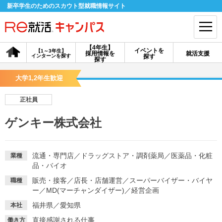
新卒学生のためのスカウト型就職情報サイト
【4年生】
イベントを
【1～3年生】
採用情報を
就活支援
インターンを探す
探す
会員登録
ログイン
探す
大学1,2年生歓迎
会員ID・パスワードを忘れた方はこちら
正社員
探す
ゲンキー株式会社
【4年生】
【4年生】
【1～3年生】
採用情報を探す
説明会を探す
インターンを探す
流通・専門店
／
ドラッグストア・調剤薬局
／
医薬品・化粧
業種
品・バイオ
販売・接客
／
店長・店舗運営
／
スーパーバイザー・バイヤ
職種
イベントを探す
スカウト
お知らせ
ー
／
MD(マーチャンダイザー)
／
経営企画
福井県／愛知県
本社
就活ノウハウ・サポート
直接感謝される仕事
働き方