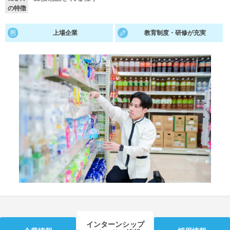
の特徴
就活支援
就活コラム
上場企業
教育制度・研修が充実
就活ノウハウが満載！
お役立ち記事・相談室など
適職診断
就活チャンネル
あなたに合う仕事を診断！
動画で対策講座をチェック
就活ニュースペーパー
よくある質問
就活時事ニュースを更新
不明点があればこちら
インターンシップ