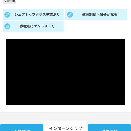
の特徴
就活支援
就活コラム
シェアトップクラス事業あり
教育制度・研修が充実
就活ノウハウが満載！
お役立ち記事・相談室など
職種別にエントリー可
適職診断
就活チャンネル
あなたに合う仕事を診断！
動画で対策講座をチェック
就活ニュースペーパー
よくある質問
就活時事ニュースを更新
不明点があればこちら
インターンシップ