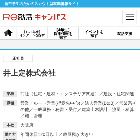
新卒学生のためのスカウト型就職情報サイト
【4年生】
イベントを
【1～3年生】
採用情報を
就活支援
インターンを探す
探す
会員登録
ログイン
探す
会員ID・パスワードを忘れた方はこちら
正社員
探す
井上定株式会社
【4年生】
【4年生】
【1～3年生】
採用情報を探す
説明会を探す
インターンを探す
商社（住宅・建材・エクステリア関連）
／
建設・住宅関連
業種
営業
／
ルート営業(得意先中心)
／
法人営業(BtoB)
／
営業系そ
職種
の他
／
一般事務・秘書・受付
／
建築土木設計・測量・積算
イベントを探す
／
施工管理
スカウト
お知らせ
大阪府
本社
年間休日120日以上
／
裁量権が大きい
就活ノウハウ・サポート
働き方