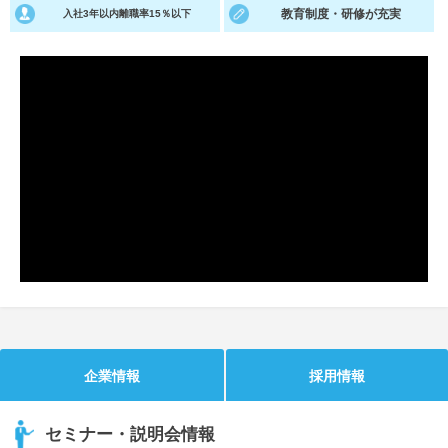
教育制度・研修が充実
入社3年以内離職率15％以下
就活支援
就活コラム
就活ノウハウが満載！
お役立ち記事・相談室など
適職診断
就活チャンネル
あなたに合う仕事を診断！
動画で対策講座をチェック
就活ニュースペーパー
よくある質問
就活時事ニュースを更新
不明点があればこちら
企業情報
採用情報
セミナー・説明会情報