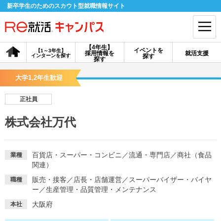
新卒学生のためのスカウト型就職情報サイト
【4年生】
イベントを
【1～3年生】
採用情報を
就活支援
インターンを探す
探す
会員登録
ログイン
探す
大学1,2年生歓迎
会員ID・パスワードを忘れた方はこちら
正社員
探す
株式会社万代
【4年生】
【4年生】
【1～3年生】
採用情報を探す
説明会を探す
インターンを探す
百貨店・スーパー・コンビニ
／
流通・専門店
／
商社（食品
業種
関連）
販売・接客
／
店長・店舗運営
／
スーパーバイザー・バイヤ
職種
イベントを探す
スカウト
お知らせ
ー
／
生産管理・品質管理・メンテナンス
大阪府
本社
就活ノウハウ・サポート