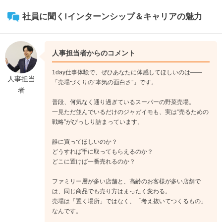
社員に聞く!インターンシップ＆キャリアの魅力
人事担当者からのコメント
1day仕事体験で、ぜひあなたに体感してほしいのは――
人事担当
「売場づくりの“本気の面白さ”」です。
者
普段、何気なく通り過ぎているスーパーの野菜売場。
一見ただ並んでいるだけのジャガイモも、実は“売るための
戦略”がびっしり詰まっています。
誰に買ってほしいのか？
どうすれば手に取ってもらえるのか？
どこに置けば一番売れるのか？
ファミリー層が多い店舗と、高齢のお客様が多い店舗で
は、同じ商品でも売り方はまったく変わる。
売場は「置く場所」ではなく、「考え抜いてつくるもの」
なんです。