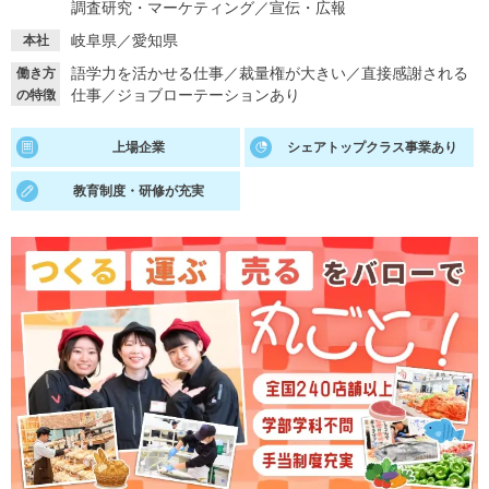
調査研究・マーケティング
／
宣伝・広報
就活支援
就活コラム
岐阜県／愛知県
本社
就活ノウハウが満載！
お役立ち記事・相談室など
語学力を活かせる仕事
／
裁量権が大きい
／
直接感謝される
働き方
仕事
／
ジョブローテーションあり
の特徴
適職診断
就活チャンネル
上場企業
シェアトップクラス事業あり
あなたに合う仕事を診断！
動画で対策講座をチェック
教育制度・研修が充実
就活ニュースペーパー
よくある質問
就活時事ニュースを更新
不明点があればこちら