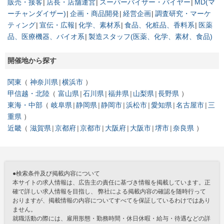
販売・接客
店長・店舗運営
スーパーバイザー・バイヤー
MD(マ
ーチャンダイザー)
企画・商品開発
経営企画
調査研究・マーケ
ティング
宣伝・広報
化学、素材系
食品、化粧品、香料系
医薬
品、医療機器、バイオ系
製造スタッフ(医薬、化学、素材、食品)
開催地から探す
関東
神奈川県
横浜市
甲信越・北陸
富山県
石川県
福井県
山梨県
長野県
東海・中部
岐阜県
静岡県
静岡市
浜松市
愛知県
名古屋市
三
重県
近畿
滋賀県
京都府
京都市
大阪府
大阪市
堺市
奈良県
●検索条件及び掲載内容について
本サイトの求人情報は、広告主の責任に基づき情報を掲載しています。正
確で詳しい求人情報を目指し、 弊社による掲載内容の確認を随時行って
おりますが、掲載情報の内容についてすべてを保証しているわけではあり
ません。
就職活動の際には、雇用形態・勤務時間・休日休暇・給与・待遇などの詳