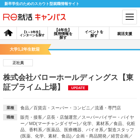
新卒学生のためのスカウト型就職情報サイト
【4年生】
イベントを
【1～3年生】
採用情報を
就活支援
インターンを探す
探す
会員登録
ログイン
探す
大学1,2年生歓迎
会員ID・パスワードを忘れた方はこちら
正社員
探す
株式会社バローホールディングス【東
証プライム上場】
UPDATE
【4年生】
【4年生】
【1～3年生】
採用情報を探す
説明会を探す
インターンを探す
食品
／
百貨店・スーパー・コンビニ
／
流通・専門店
業種
イベントを探す
スカウト
お知らせ
販売・接客
／
店長・店舗運営
／
スーパーバイザー・バイヤ
職種
ー
／
MD(マーチャンダイザー)
／
化学、素材系
／
食品、化粧
品、香料系
／
医薬品、医療機器、バイオ系
／
製造スタッフ
就活ノウハウ・サポート
(医薬、化学、素材、食品)
／
企画・商品開発
／
経営企画
／