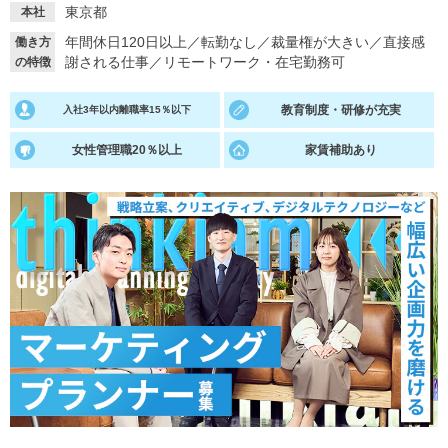
東京都
本社
就活支援
就活コラム
年間休日120日以上
／
転勤なし
／
裁量権が大きい
／
直接感
働き方
謝される仕事
／
リモートワーク・在宅勤務可
の特徴
就活ノウハウが満載！
お役立ち記事・相談室など
適職診断
就活チャンネル
教育制度・研修が充実
入社3年以内離職率15％以下
あなたに合う仕事を診断！
動画で対策講座をチェック
女性管理職20％以上
家賃補助あり
就活ニュースペーパー
よくある質問
就活時事ニュースを更新
不明点があればこちら