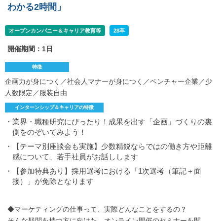
わかる2時間」
オープンカンパニー＆キャリア教育等
28卒
開催期間：1日
特徴
企画力が身につく／社会人マナーが身につく／ベンチャー企業／少
人数限定／服装自由
インターンシップ＆キャリアの特徴
・業界・職種研究にぴったり！成果を出す「企画」づくりの裏
側をのぞいてみよう！
・【テーマ別座談会も実施】少数精鋭ならではの働き方や距離
感について、若手社員がお話しします
・【参加特典あり】採用選考における「1次選考（筆記＋面
接）」が免除となります
◆マーケティングの仕事って、実際どんなことをするの？
そんな疑問を持つ方に向けた、オンライン開催のセミナーを開