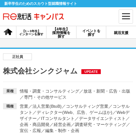
新卒学生のためのスカウト型就職情報サイト
【4年生】
イベントを
【1～3年生】
採用情報を
就活支援
インターンを探す
探す
会員登録
ログイン
探す
会員ID・パスワードを忘れた方はこちら
正社員
探す
株式会社シンクジャム
UPDATE
【4年生】
【4年生】
【1～3年生】
採用情報を探す
説明会を探す
インターンを探す
情報・調査・コンサルティング
／
放送・新聞・広告・出版
業種
／
専門・その他サービス
営業
／
法人営業(BtoB)
／
コンサルティング営業
／
コンサル
職種
イベントを探す
タント
／
ディレクター(Web、広告、ゲームほか)
スカウト
お知らせ
／
Webデ
ザイナー
／
ITコンサルタント
／
データサイエンティスト
／
企画・商品開発
／
経営企画
／
調査研究・マーケティング
／
宣伝・広報
／
編集・制作・企画
就活ノウハウ・サポート