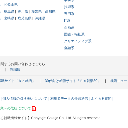
事務系
県
和歌山県
技術系
県
徳島県
香川県
愛媛県
高知県
専門系
県
宮崎県
鹿児島県
沖縄県
IT系
企画系
医療・福祉系
クリエイティブ系
金融系
に関するお問い合わせはこちら
ス
就職博
転職サイト「Ｒｅ就活」
30代向け転職サイト「Ｒｅ就活30」
就活ニュー
個人情報の取り扱いについて
利用者データの外部送信
よくある質問
事業への取組について
える就職情報サイト】
Copyright Gakujo Co., Ltd. All rights reserved.