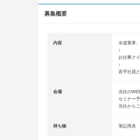
募集概要
内容
水道業界
↓
お仕事ク
↓
若手社員
会場
当社のWE
セミナー
当社から
持ち物
筆記用具