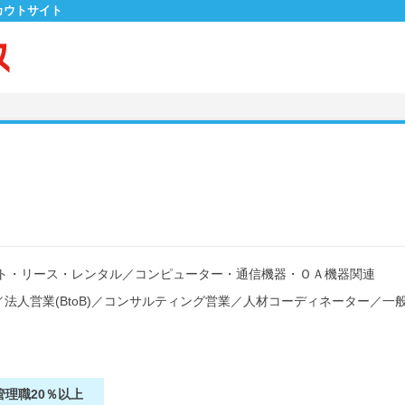
カウトサイト
ト・リース・レンタル
／
コンピューター・通信機器・ＯＡ機器関連
／
法人営業(BtoB)
／
コンサルティング営業
／
人材コーディネーター
／
一
管理職20％以上