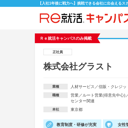
【入社1年後に戦力へ】挑戦できる会社に出会えるス
Ｒｅ就活キャンパスのみ掲載
正社員
株式会社グラスト
人材サービス
／
信販・クレジッ
業種
営業
／
ルート営業(得意先中心)
職種
センター関連
東京都
本社
教育制度・研修が充実
女性