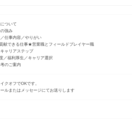
界について
トの強み
種／仕事内容／やりがい
貢献できる仕事★営業職とフィールドプレイヤー職
／キャリアステップ
度／福利厚生／キャリア選択
選考のご案内
イクオフでOKです。
メールまたはメッセージにてお送りします