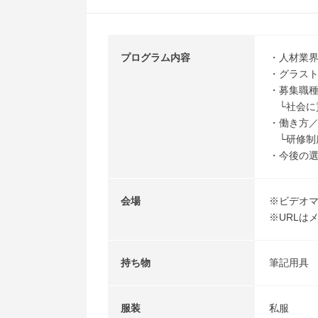
プログラム内容
・人材業
・グラス
・募集職
└社会に
・働き方
└研修制
・今後の
会場
※ビデオマ
※URLは
持ち物
筆記用具
服装
私服