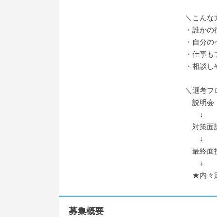
＼こんな
・誰かの
・自分の
・仕事も
・相談し
＼選考フ
説明会 
↓
対策面談
↓
最終面接
↓
★内々
募集概要