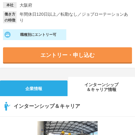
大阪府
本社
就活支援
就活コラム
年間休日120日以上
／
転勤なし
／
ジョブローテーションあ
働き方
就活ノウハウが満載！
お役立ち記事・相談室など
り
の特徴
適職診断
就活チャンネル
職種別にエントリー可
あなたに合う仕事を診断！
動画で対策講座をチェック
エントリー・申し込む
就活ニュースペーパー
よくある質問
就活時事ニュースを更新
不明点があればこちら
インターンシップ
企業情報
＆キャリア情報
インターンシップ＆キャリア