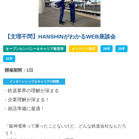
【文理不問】HANSHINがわかるWEB座談会
オープンカンパニー＆キャリア教育等
オンライン形式
28卒
29卒
30卒
開催期間：1日
インターンシップ＆キャリアの特徴
・鉄道業界の理解が深まる
・企業理解が深まる！
・就活準備に最適！
「阪神電車って乗ったことないけど、どんな鉄道会社なんだろ
う？」