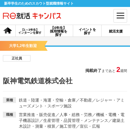
新卒学生のためのスカウト型就職情報サイト
【4年生】
イベントを
【1～3年生】
採用情報を
就活支援
インターンを探す
探す
会員登録
ログイン
探す
大学1,2年生歓迎
会員ID・パスワードを忘れた方はこちら
正社員
探す
2
掲載終了
まであと
週間
阪神電気鉄道株式会社
【4年生】
【4年生】
【1～3年生】
採用情報を探す
説明会を探す
インターンを探す
鉄道・陸運・海運・空輸・倉庫
／
不動産
／
レジャー・アミ
業種
ューズメント・スポーツ施設
イベントを探す
スカウト
お知らせ
営業推進・販売促進
／
人事・総務・労務
／
機械・電機・電
職種
子機器設計
／
生産管理・品質管理・メンテナンス
／
建築土
就活ノウハウ・サポート
木設計・測量・積算
／
施工管理
／
宣伝・広報