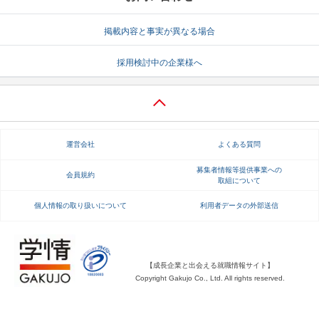
就活支援
就活コラム
掲載内容と事実が異なる場合
就活ノウハウが満載！
お役立ち記事・相談室など
採用検討中の企業様へ
適職診断
就活チャンネル
あなたに合う仕事を診断！
動画で対策講座をチェック
就活ニュースペーパー
よくある質問
運営会社
よくある質問
就活時事ニュースを更新
不明点があればこちら
募集者情報等提供事業への
会員規約
取組について
個人情報の取り扱いについて
利用者データの外部送信
【成長企業と出会える就職情報サイト】
Copyright Gakujo Co., Ltd. All rights reserved.