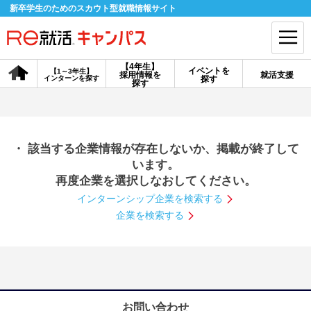
新卒学生のためのスカウト型就職情報サイト
【4年生】
イベントを
【1～3年生】
採用情報を
就活支援
インターンを探す
探す
会員登録
ログイン
探す
会員ID・パスワードを忘れた方はこちら
・ 該当する企業情報が存在しないか、掲載が終了して
探す
います。
再度企業を選択しなおしてください。
インターンシップ企業を検索する
【4年生】
【4年生】
【1～3年生】
採用情報を探す
説明会を探す
インターンを探す
企業を検索する
イベントを探す
スカウト
お知らせ
就活ノウハウ・サポート
お問い合わせ