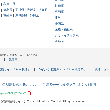
事務系
県
和歌山県
技術系
県
徳島県
香川県
愛媛県
高知県
専門系
県
宮崎県
鹿児島県
沖縄県
IT系
企画系
医療・福祉系
クリエイティブ系
金融系
に関するお問い合わせはこちら
ス
就職博
転職サイト「Ｒｅ就活」
30代向け転職サイト「Ｒｅ就活30」
就活ニュー
個人情報の取り扱いについて
利用者データの外部送信
よくある質問
事業への取組について
える就職情報サイト】
Copyright Gakujo Co., Ltd. All rights reserved.