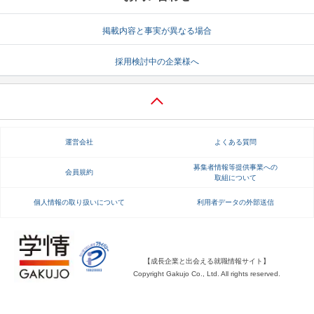
就活支援
就活コラム
掲載内容と事実が異なる場合
就活ノウハウが満載！
お役立ち記事・相談室など
採用検討中の企業様へ
適職診断
就活チャンネル
あなたに合う仕事を診断！
動画で対策講座をチェック
就活ニュースペーパー
よくある質問
運営会社
よくある質問
就活時事ニュースを更新
不明点があればこちら
募集者情報等提供事業への
会員規約
取組について
個人情報の取り扱いについて
利用者データの外部送信
【成長企業と出会える就職情報サイト】
Copyright Gakujo Co., Ltd. All rights reserved.