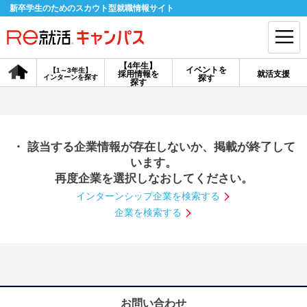
新卒学生のためのスカウト型就職情報サイト
【4年生】
イベントを
【1～3年生】
採用情報を
就活支援
インターンを探す
探す
会員登録
ログイン
探す
会員ID・パスワードを忘れた方はこちら
・ 該当する企業情報が存在しないか、掲載が終了して
探す
います。
再度企業を選択しなおしてください。
インターンシップ企業を検索する
【4年生】
【4年生】
【1～3年生】
採用情報を探す
説明会を探す
インターンを探す
企業を検索する
イベントを探す
スカウト
お知らせ
就活ノウハウ・サポート
お問い合わせ