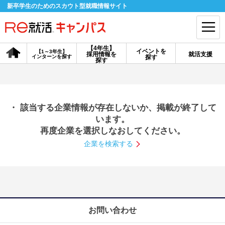
新卒学生のためのスカウト型就職情報サイト
【4年生】
イベントを
【1～3年生】
採用情報を
就活支援
インターンを探す
探す
会員登録
ログイン
探す
会員ID・パスワードを忘れた方はこちら
・ 該当する企業情報が存在しないか、掲載が終了して
探す
います。
再度企業を選択しなおしてください。
企業を検索する
【4年生】
【4年生】
【1～3年生】
採用情報を探す
説明会を探す
インターンを探す
イベントを探す
スカウト
お知らせ
お問い合わせ
就活ノウハウ・サポート