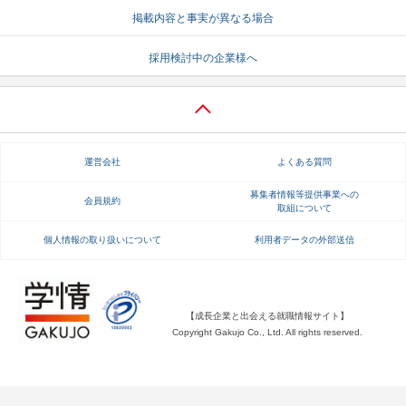
掲載内容と事実が異なる場合
就活支援
就活コラム
採用検討中の企業様へ
就活ノウハウが満載！
お役立ち記事・相談室など
適職診断
就活チャンネル
あなたに合う仕事を診断！
動画で対策講座をチェック
運営会社
よくある質問
就活ニュースペーパー
よくある質問
就活時事ニュースを更新
不明点があればこちら
募集者情報等提供事業への
会員規約
取組について
個人情報の取り扱いについて
利用者データの外部送信
【成長企業と出会える就職情報サイト】
Copyright Gakujo Co., Ltd. All rights reserved.