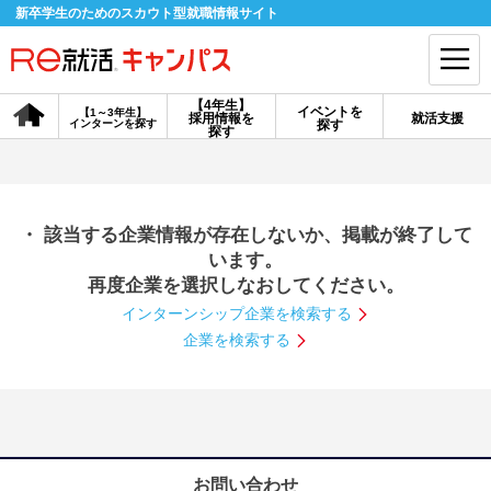
新卒学生のためのスカウト型就職情報サイト
【4年生】
イベントを
【1～3年生】
採用情報を
就活支援
インターンを探す
探す
会員登録
ログイン
探す
会員ID・パスワードを忘れた方はこちら
・ 該当する企業情報が存在しないか、掲載が終了して
探す
います。
再度企業を選択しなおしてください。
インターンシップ企業を検索する
【4年生】
【4年生】
【1～3年生】
採用情報を探す
説明会を探す
インターンを探す
企業を検索する
イベントを探す
スカウト
お知らせ
就活ノウハウ・サポート
お問い合わせ