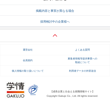
就活支援
就活コラム
掲載内容と事実が異なる場合
就活ノウハウが満載！
お役立ち記事・相談室など
採用検討中の企業様へ
適職診断
就活チャンネル
あなたに合う仕事を診断！
動画で対策講座をチェック
就活ニュースペーパー
よくある質問
運営会社
よくある質問
就活時事ニュースを更新
不明点があればこちら
募集者情報等提供事業への
会員規約
取組について
個人情報の取り扱いについて
利用者データの外部送信
【成長企業と出会える就職情報サイト】
Copyright Gakujo Co., Ltd. All rights reserved.