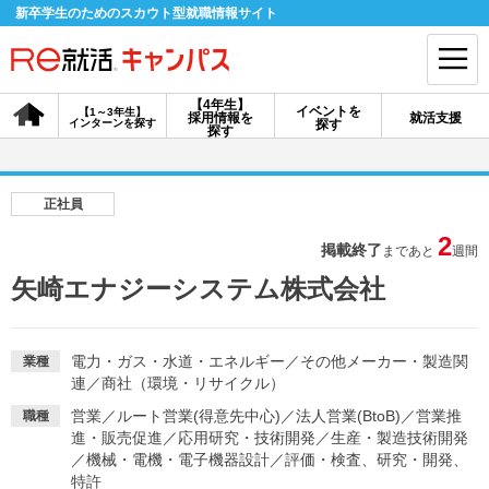
新卒学生のためのスカウト型就職情報サイト
【4年生】
イベントを
【1～3年生】
採用情報を
就活支援
インターンを探す
探す
会員登録
ログイン
探す
会員ID・パスワードを忘れた方はこちら
正社員
探す
2
掲載終了
まであと
週間
矢崎エナジーシステム株式会社
【4年生】
【4年生】
【1～3年生】
採用情報を探す
説明会を探す
インターンを探す
電力・ガス・水道・エネルギー
／
その他メーカー・製造関
業種
連
／
商社（環境・リサイクル）
イベントを探す
スカウト
お知らせ
営業
／
ルート営業(得意先中心)
／
法人営業(BtoB)
／
営業推
職種
進・販売促進
／
応用研究・技術開発
／
生産・製造技術開発
／
機械・電機・電子機器設計
／
評価・検査、研究・開発、
就活ノウハウ・サポート
特許