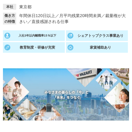
東京都
本社
就活支援
就活コラム
年間休日120日以上
／
月平均残業20時間未満
／
裁量権が大
働き方
就活ノウハウが満載！
お役立ち記事・相談室など
きい
／
直接感謝される仕事
の特徴
適職診断
就活チャンネル
シェアトップクラス事業あり
入社3年以内離職率15％以下
あなたに合う仕事を診断！
動画で対策講座をチェック
教育制度・研修が充実
家賃補助あり
就活ニュースペーパー
よくある質問
就活時事ニュースを更新
不明点があればこちら