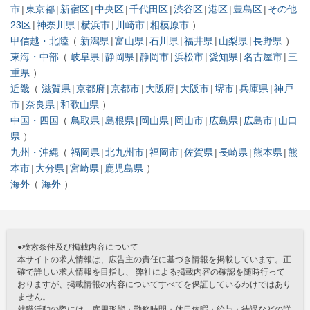
市
東京都
新宿区
中央区
千代田区
渋谷区
港区
豊島区
その他
23区
神奈川県
横浜市
川崎市
相模原市
甲信越・北陸
新潟県
富山県
石川県
福井県
山梨県
長野県
東海・中部
岐阜県
静岡県
静岡市
浜松市
愛知県
名古屋市
三
重県
近畿
滋賀県
京都府
京都市
大阪府
大阪市
堺市
兵庫県
神戸
市
奈良県
和歌山県
中国・四国
鳥取県
島根県
岡山県
岡山市
広島県
広島市
山口
県
九州・沖縄
福岡県
北九州市
福岡市
佐賀県
長崎県
熊本県
熊
本市
大分県
宮崎県
鹿児島県
海外
海外
●検索条件及び掲載内容について
本サイトの求人情報は、広告主の責任に基づき情報を掲載しています。正
確で詳しい求人情報を目指し、 弊社による掲載内容の確認を随時行って
おりますが、掲載情報の内容についてすべてを保証しているわけではあり
ません。
就職活動の際には、雇用形態・勤務時間・休日休暇・給与・待遇などの詳