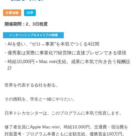
仕事体験
28卒
開催期間：2、3日程度
インターンシップ＆キャリアの特徴
・AIを使い、“ゼロ→事業”を本気でつくる4日間
・優秀案は実際に事業化??経営陣に直接プレゼンできる環境
・時給10,000円＋Mac mini支給。成果に本気で向き合う報酬設
計
世界を代表する会社を創る。
その挑戦を、学生と一緒にやりたい。
日本トレカセンターは、このプログラムに本気で投資します。
修了者全員にApple Mac mini、時給10,000円、交通費・宿泊費を
対面選考・プログラム本番ともに全額支給、優勝賞金100万円。