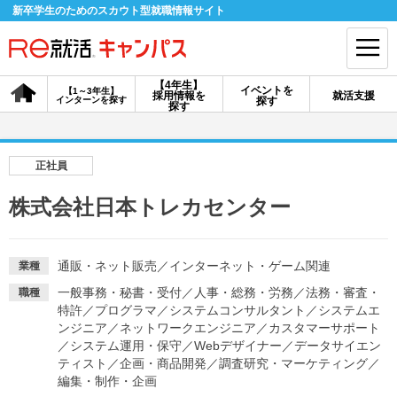
新卒学生のためのスカウト型就職情報サイト
【4年生】
イベントを
【1～3年生】
採用情報を
就活支援
インターンを探す
探す
会員登録
ログイン
探す
会員ID・パスワードを忘れた方はこちら
正社員
探す
株式会社日本トレカセンター
【4年生】
【4年生】
【1～3年生】
採用情報を探す
説明会を探す
インターンを探す
通販・ネット販売
／
インターネット・ゲーム関連
業種
一般事務・秘書・受付
／
人事・総務・労務
／
法務・審査・
職種
特許
／
プログラマ
／
システムコンサルタント
／
システムエ
イベントを探す
ンジニア
／
ネットワークエンジニア
スカウト
／
カスタマーサポート
お知らせ
／
システム運用・保守
／
Webデザイナー
／
データサイエン
ティスト
／
企画・商品開発
／
調査研究・マーケティング
／
編集・制作・企画
就活ノウハウ・サポート