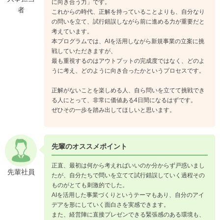
に向き合う力」です。
者
これからの時代、正解を持っていることよりも、自分なり
の問いを立て、試行錯誤しながら前に進める力が重要だと
考えています。
本プログラムでは、AIを活用しながら新規事業の立案に挑
戦していただきますが、
最も重視するのはアウトプットの完成度ではなく、どのよ
うに考え、どのように向き合ったかというプロセスです。
正解がないことを楽しめる人、自ら問いを立てて挑戦でき
る人にとって、非常に価値ある4日間になるはずです。
ぜひその一歩を踏み出してほしいと思います。
先輩のオススメポイント
正直、最初は何から考えればいいのか分からず戸惑いまし
先輩社員
たが、自分たちで問いを立てて試行錯誤していく過程その
ものがとても刺激的でした。
AIを活用した事業づくりというテーマもあり、自分のアイ
デアを形にしていく面白さを実感できます。
また、経営陣に直接プレゼンできる緊張感のある環境も、