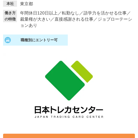
東京都
本社
就活支援
就活コラム
年間休日120日以上
／
転勤なし
／
語学力を活かせる仕事
／
働き方
裁量権が大きい
／
直接感謝される仕事
／
ジョブローテーシ
の特徴
就活ノウハウが満載！
お役立ち記事・相談室など
ョンあり
適職診断
就活チャンネル
職種別にエントリー可
あなたに合う仕事を診断！
動画で対策講座をチェック
就活ニュースペーパー
よくある質問
就活時事ニュースを更新
不明点があればこちら