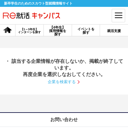
新卒学生のためのスカウト型就職情報サイト
【4年生】
イベントを
【1～3年生】
採用情報を
就活支援
インターンを探す
探す
会員登録
ログイン
探す
会員ID・パスワードを忘れた方はこちら
・ 該当する企業情報が存在しないか、掲載が終了して
探す
います。
再度企業を選択しなおしてください。
企業を検索する
【4年生】
【4年生】
【1～3年生】
採用情報を探す
説明会を探す
インターンを探す
イベントを探す
スカウト
お知らせ
お問い合わせ
就活ノウハウ・サポート