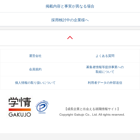
掲載内容と事実が異なる場合
就活支援
就活コラム
採用検討中の企業様へ
就活ノウハウが満載！
お役立ち記事・相談室など
適職診断
就活チャンネル
あなたに合う仕事を診断！
動画で対策講座をチェック
運営会社
よくある質問
就活ニュースペーパー
よくある質問
就活時事ニュースを更新
不明点があればこちら
募集者情報等提供事業への
会員規約
取組について
個人情報の取り扱いについて
利用者データの外部送信
【成長企業と出会える就職情報サイト】
Copyright Gakujo Co., Ltd. All rights reserved.