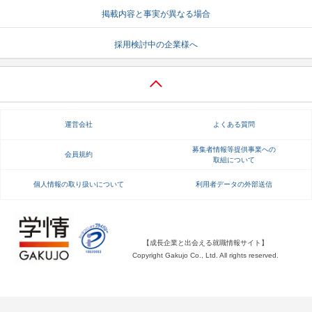
掲載内容と事実が異なる場合
就活支援
就活コラム
採用検討中の企業様へ
就活ノウハウが満載！
お役立ち記事・相談室など
適職診断
就活チャンネル
あなたに合う仕事を診断！
動画で対策講座をチェック
運営会社
よくある質問
就活ニュースペーパー
よくある質問
就活時事ニュースを更新
不明点があればこちら
募集者情報等提供事業への
会員規約
取組について
個人情報の取り扱いについて
利用者データの外部送信
【成長企業と出会える就職情報サイト】
Copyright Gakujo Co., Ltd. All rights reserved.