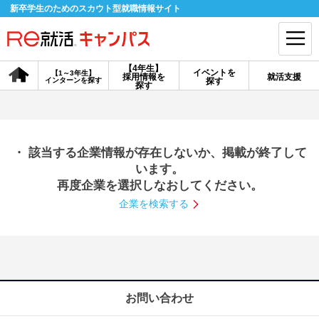
新卒学生のためのスカウト型就職情報サイト
【4年生】
イベントを
【1～3年生】
採用情報を
就活支援
インターンを探す
探す
会員登録
ログイン
探す
会員ID・パスワードを忘れた方はこちら
・ 該当する企業情報が存在しないか、掲載が終了して
探す
います。
再度企業を選択しなおしてください。
企業を検索する
【4年生】
【4年生】
【1～3年生】
採用情報を探す
説明会を探す
インターンを探す
イベントを探す
スカウト
お知らせ
お問い合わせ
就活ノウハウ・サポート