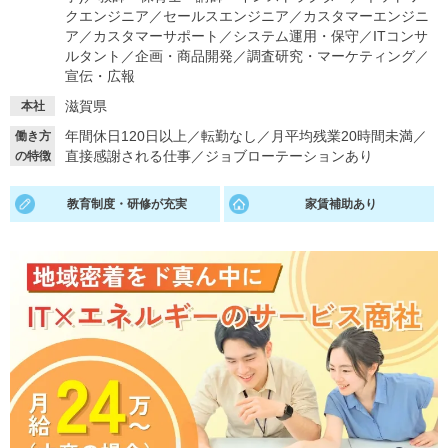
クエンジニア
／
セールスエンジニア
／
カスタマーエンジニ
就活支援
就活コラム
ア
／
カスタマーサポート
／
システム運用・保守
／
ITコンサ
ルタント
／
企画・商品開発
／
調査研究・マーケティング
／
就活ノウハウが満載！
お役立ち記事・相談室など
宣伝・広報
滋賀県
本社
適職診断
就活チャンネル
年間休日120日以上
／
転勤なし
／
月平均残業20時間未満
／
働き方
あなたに合う仕事を診断！
動画で対策講座をチェック
直接感謝される仕事
／
ジョブローテーションあり
の特徴
就活ニュースペーパー
よくある質問
教育制度・研修が充実
家賃補助あり
就活時事ニュースを更新
不明点があればこちら