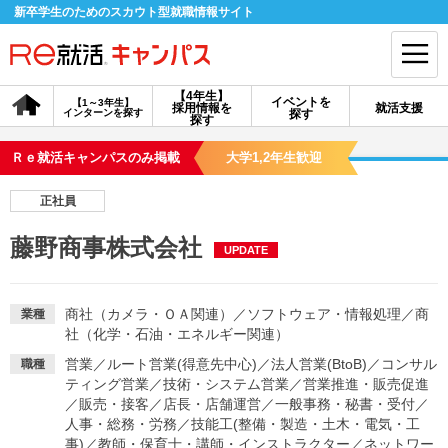
新卒学生のためのスカウト型就職情報サイト
【4年生】
イベントを
【1～3年生】
採用情報を
就活支援
インターンを探す
探す
会員登録
ログイン
探す
Ｒｅ就活キャンパスのみ掲載
大学1,2年生歓迎
会員ID・パスワードを忘れた方はこちら
正社員
探す
藤野商事株式会社
UPDATE
【4年生】
【4年生】
【1～3年生】
採用情報を探す
説明会を探す
インターンを探す
商社（カメラ・ＯＡ関連）
／
ソフトウェア・情報処理
／
商
業種
社（化学・石油・エネルギー関連）
営業
／
ルート営業(得意先中心)
／
法人営業(BtoB)
／
コンサル
職種
イベントを探す
スカウト
お知らせ
ティング営業
／
技術・システム営業
／
営業推進・販売促進
／
販売・接客
／
店長・店舗運営
／
一般事務・秘書・受付
／
人事・総務・労務
／
技能工(整備・製造・土木・電気・工
就活ノウハウ・サポート
事)
／
教師・保育士・講師・インストラクター
／
ネットワー