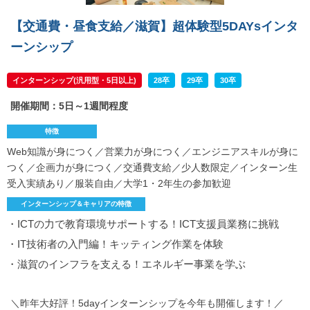
【交通費・昼食支給／滋賀】超体験型5DAYsインタ
ーンシップ
インターンシップ(汎用型・5日以上)
28卒
29卒
30卒
開催期間：5日～1週間程度
特徴
Web知識が身につく／営業力が身につく／エンジニアスキルが身に
つく／企画力が身につく／交通費支給／少人数限定／インターン生
受入実績あり／服装自由／大学1・2年生の参加歓迎
インターンシップ＆キャリアの特徴
・ICTの力で教育環境サポートする！ICT支援員業務に挑戦
・IT技術者の入門編！キッティング作業を体験
・滋賀のインフラを支える！エネルギー事業を学ぶ
＼昨年大好評！5dayインターンシップを今年も開催します！／