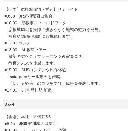
【会場】彦根城周辺・愛知川サテライト
■9:50 JR彦根駅西口集合
■10:00 彦根市フィールドワーク
彦根城周辺を実際に歩きながら地域の魅力を発見。
写真や動画の撮影にも挑戦します。
■12:00 ランチ
■13:00 AL教室ツアー
最新のアクティブラーニング教室を見学。
教育の未来を体感します。
■15:00 SNSコンテンツ制作体験
Instagramリール動画を作成！
「伝わる発信」のコツを学び、成果を発表します。
■17:00 JR能登川駅 解散
Day4
【会場】本社・五個荘SS
■9:45 JR能登川駅西口集合
■10:00 カーライフサポート体験