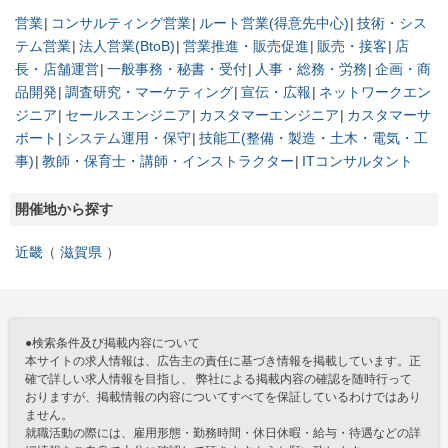
営業
コンサルティング営業
ルート営業(得意先中心)
技術・シス
テム営業
法人営業(BtoB)
営業推進・販売促進
販売・接客
店
長・店舗運営
一般事務・秘書・受付
人事・総務・労務
企画・商
品開発
調査研究・マーケティング
宣伝・広報
ネットワークエン
ジニア
セールスエンジニア
カスタマーエンジニア
カスタマーサ
ポート
システム運用・保守
技能工(整備・製造・土木・電気・工
事)
教師・保育士・講師・インストラクター
ITコンサルタント
開催地から探す
近畿
滋賀県
●検索条件及び掲載内容について
本サイトの求人情報は、広告主の責任に基づき情報を掲載しています。正
確で詳しい求人情報を目指し、 弊社による掲載内容の確認を随時行って
おりますが、掲載情報の内容についてすべてを保証しているわけではあり
ません。
就職活動の際には、雇用形態・勤務時間・休日休暇・給与・待遇などの詳