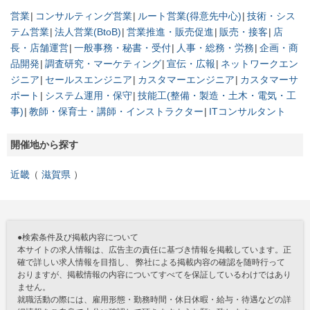
営業
コンサルティング営業
ルート営業(得意先中心)
技術・シス
テム営業
法人営業(BtoB)
営業推進・販売促進
販売・接客
店
長・店舗運営
一般事務・秘書・受付
人事・総務・労務
企画・商
品開発
調査研究・マーケティング
宣伝・広報
ネットワークエン
ジニア
セールスエンジニア
カスタマーエンジニア
カスタマーサ
ポート
システム運用・保守
技能工(整備・製造・土木・電気・工
事)
教師・保育士・講師・インストラクター
ITコンサルタント
開催地から探す
近畿
滋賀県
●検索条件及び掲載内容について
本サイトの求人情報は、広告主の責任に基づき情報を掲載しています。正
確で詳しい求人情報を目指し、 弊社による掲載内容の確認を随時行って
おりますが、掲載情報の内容についてすべてを保証しているわけではあり
ません。
就職活動の際には、雇用形態・勤務時間・休日休暇・給与・待遇などの詳