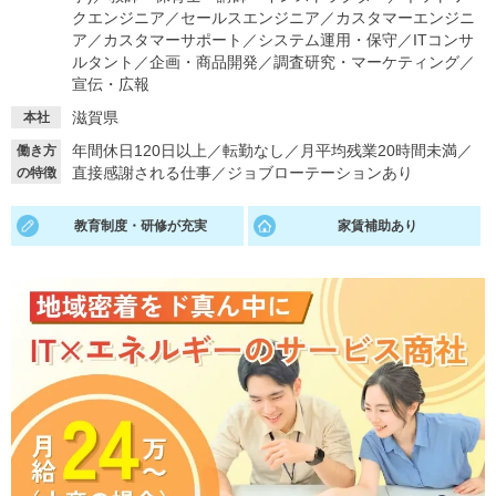
クエンジニア
／
セールスエンジニア
／
カスタマーエンジニ
就活支援
就活コラム
ア
／
カスタマーサポート
／
システム運用・保守
／
ITコンサ
ルタント
／
企画・商品開発
／
調査研究・マーケティング
／
就活ノウハウが満載！
お役立ち記事・相談室など
宣伝・広報
滋賀県
本社
適職診断
就活チャンネル
年間休日120日以上
／
転勤なし
／
月平均残業20時間未満
／
働き方
あなたに合う仕事を診断！
動画で対策講座をチェック
直接感謝される仕事
／
ジョブローテーションあり
の特徴
就活ニュースペーパー
よくある質問
教育制度・研修が充実
家賃補助あり
就活時事ニュースを更新
不明点があればこちら