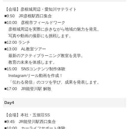
【会場】彦根城周辺・愛知川サテライト
■9:50 JR彦根駅西口集合
■10:00 彦根市フィールドワーク
彦根城周辺を実際に歩きながら地域の魅力を発見。
写真や動画の撮影にも挑戦します。
■12:00 ランチ
■13:00 AL教室ツアー
最新のアクティブラーニング教室を見学。
教育の未来を体感します。
■15:00 SNSコンテンツ制作体験
Instagramリール動画を作成！
「伝わる発信」のコツを学び、成果を発表します。
■17:00 JR能登川駅 解散
Day4
【会場】本社・五個荘SS
■9:45 JR能登川駅西口集合
■10:00 カーライフサポート体験