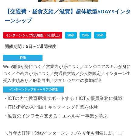
【交通費・昼食支給／滋賀】超体験型5DAYsインタ
ーンシップ
インターンシップ(汎用型・5日以上)
28卒
29卒
30卒
開催期間：5日～1週間程度
特徴
Web知識が身につく／営業力が身につく／エンジニアスキルが身に
つく／企画力が身につく／交通費支給／少人数限定／インターン生
受入実績あり／服装自由／大学1・2年生の参加歓迎
インターンシップ＆キャリアの特徴
・ICTの力で教育環境サポートする！ICT支援員業務に挑戦
・IT技術者の入門編！キッティング作業を体験
・滋賀のインフラを支える！エネルギー事業を学ぶ
＼昨年大好評！5dayインターンシップを今年も開催します！／