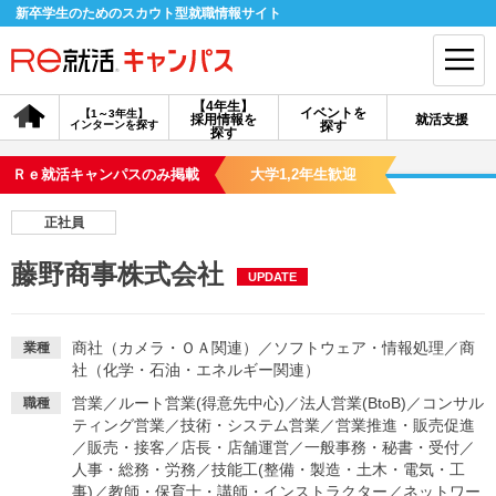
新卒学生のためのスカウト型就職情報サイト
【4年生】
イベントを
【1～3年生】
採用情報を
就活支援
インターンを探す
探す
会員登録
ログイン
探す
Ｒｅ就活キャンパスのみ掲載
大学1,2年生歓迎
会員ID・パスワードを忘れた方はこちら
正社員
探す
藤野商事株式会社
UPDATE
【4年生】
【4年生】
【1～3年生】
採用情報を探す
説明会を探す
インターンを探す
商社（カメラ・ＯＡ関連）
／
ソフトウェア・情報処理
／
商
業種
社（化学・石油・エネルギー関連）
営業
／
ルート営業(得意先中心)
／
法人営業(BtoB)
／
コンサル
職種
イベントを探す
スカウト
お知らせ
ティング営業
／
技術・システム営業
／
営業推進・販売促進
／
販売・接客
／
店長・店舗運営
／
一般事務・秘書・受付
／
人事・総務・労務
／
技能工(整備・製造・土木・電気・工
就活ノウハウ・サポート
事)
／
教師・保育士・講師・インストラクター
／
ネットワー