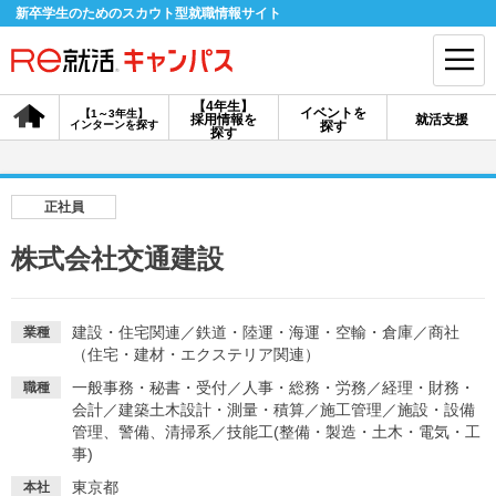
新卒学生のためのスカウト型就職情報サイト
【4年生】
イベントを
【1～3年生】
採用情報を
就活支援
インターンを探す
探す
会員登録
ログイン
探す
会員ID・パスワードを忘れた方はこちら
正社員
探す
株式会社交通建設
【4年生】
【4年生】
【1～3年生】
採用情報を探す
説明会を探す
インターンを探す
建設・住宅関連
／
鉄道・陸運・海運・空輸・倉庫
／
商社
業種
（住宅・建材・エクステリア関連）
一般事務・秘書・受付
／
人事・総務・労務
／
経理・財務・
職種
イベントを探す
会計
／
建築土木設計・測量・積算
スカウト
／
施工管理
／
お知らせ
施設・設備
管理、警備、清掃系
／
技能工(整備・製造・土木・電気・工
事)
就活ノウハウ・サポート
東京都
本社