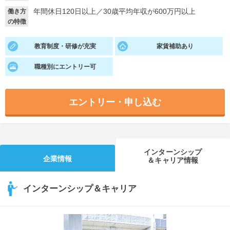
年間休日120日以上
／
30歳平均年収が600万円以上
働き方
就活支援
就活コラム
の特徴
就活ノウハウが満載！
お役立ち記事・相談室など
教育制度・研修が充実
家賃補助あり
適職診断
就活チャンネル
職種別にエントリー可
あなたに合う仕事を診断！
動画で対策講座をチェック
就活ニュースペーパー
よくある質問
エントリー・申し込む
就活時事ニュースを更新
不明点があればこちら
インターンシップ
企業情報
＆キャリア情報
インターンシップ＆キャリア