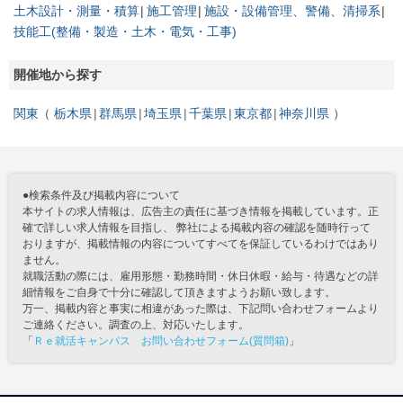
土木設計・測量・積算
施工管理
施設・設備管理、警備、清掃系
技能工(整備・製造・土木・電気・工事)
開催地から探す
関東
栃木県
群馬県
埼玉県
千葉県
東京都
神奈川県
●検索条件及び掲載内容について
本サイトの求人情報は、広告主の責任に基づき情報を掲載しています。正
確で詳しい求人情報を目指し、 弊社による掲載内容の確認を随時行って
おりますが、掲載情報の内容についてすべてを保証しているわけではあり
ません。
就職活動の際には、雇用形態・勤務時間・休日休暇・給与・待遇などの詳
細情報をご自身で十分に確認して頂きますようお願い致します。
万一、掲載内容と事実に相違があった際は、下記問い合わせフォームより
ご連絡ください。調査の上、対応いたします。
「
Ｒｅ就活キャンパス お問い合わせフォーム(質問箱)
」