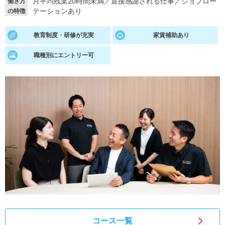
月平均残業20時間未満
／
直接感謝される仕事
／
ジョブロー
働き方
テーションあり
の特徴
就活支援
就活コラム
就活ノウハウが満載！
お役立ち記事・相談室など
教育制度・研修が充実
家賃補助あり
適職診断
就活チャンネル
職種別にエントリー可
あなたに合う仕事を診断！
動画で対策講座をチェック
就活ニュースペーパー
よくある質問
就活時事ニュースを更新
不明点があればこちら
コース一覧