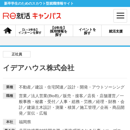
新卒学生のためのスカウト型就職情報サイト
【4年生】
イベントを
【1～3年生】
採用情報を
就活支援
インターンを探す
探す
会員登録
ログイン
探す
会員ID・パスワードを忘れた方はこちら
正社員
探す
イデアハウス株式会社
【4年生】
【4年生】
【1～3年生】
採用情報を探す
説明会を探す
インターンを探す
不動産
／
建設・住宅関連
／
設計・開発・アウトソーシング
業種
営業
／
法人営業(BtoB)
／
販売・接客
／
店長・店舗運営
／
一
職種
般事務・秘書・受付
／
人事・総務・労務
／
経理・財務・会
イベントを探す
計
／
建築土木設計・測量・積算
スカウト
／
施工管理
／
企画・商品開
お知らせ
発
／
宣伝・広報
福岡県
本社
就活ノウハウ・サポート