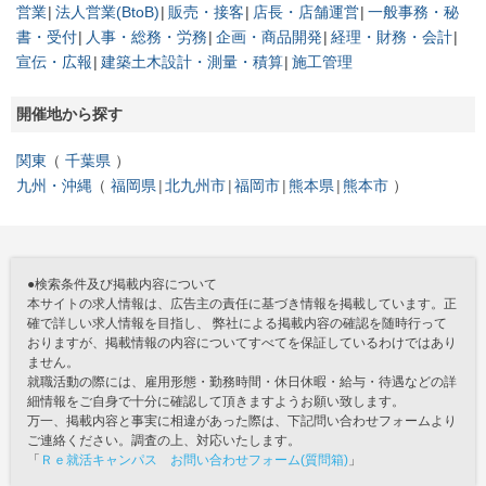
営業
法人営業(BtoB)
販売・接客
店長・店舗運営
一般事務・秘
書・受付
人事・総務・労務
企画・商品開発
経理・財務・会計
宣伝・広報
建築土木設計・測量・積算
施工管理
開催地から探す
関東
千葉県
九州・沖縄
福岡県
北九州市
福岡市
熊本県
熊本市
●検索条件及び掲載内容について
本サイトの求人情報は、広告主の責任に基づき情報を掲載しています。正
確で詳しい求人情報を目指し、 弊社による掲載内容の確認を随時行って
おりますが、掲載情報の内容についてすべてを保証しているわけではあり
ません。
就職活動の際には、雇用形態・勤務時間・休日休暇・給与・待遇などの詳
細情報をご自身で十分に確認して頂きますようお願い致します。
万一、掲載内容と事実に相違があった際は、下記問い合わせフォームより
ご連絡ください。調査の上、対応いたします。
「
Ｒｅ就活キャンパス お問い合わせフォーム(質問箱)
」