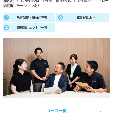
月平均残業20時間未満
／
直接感謝される仕事
／
ジョブロー
働き方
テーションあり
の特徴
就活支援
就活コラム
就活ノウハウが満載！
お役立ち記事・相談室など
教育制度・研修が充実
家賃補助あり
適職診断
就活チャンネル
職種別にエントリー可
あなたに合う仕事を診断！
動画で対策講座をチェック
就活ニュースペーパー
よくある質問
就活時事ニュースを更新
不明点があればこちら
コース一覧