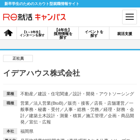
新卒学生のためのスカウト型就職情報サイト
【4年生】
イベントを
【1～3年生】
採用情報を
就活支援
インターンを探す
探す
会員登録
ログイン
探す
会員ID・パスワードを忘れた方はこちら
正社員
探す
イデアハウス株式会社
【4年生】
【4年生】
【1～3年生】
採用情報を探す
説明会を探す
インターンを探す
不動産
／
建設・住宅関連
／
設計・開発・アウトソーシング
業種
営業
／
法人営業(BtoB)
／
販売・接客
／
店長・店舗運営
／
一
職種
般事務・秘書・受付
／
人事・総務・労務
／
経理・財務・会
イベントを探す
計
／
建築土木設計・測量・積算
スカウト
／
施工管理
／
企画・商品開
お知らせ
発
／
宣伝・広報
福岡県
本社
就活ノウハウ・サポート