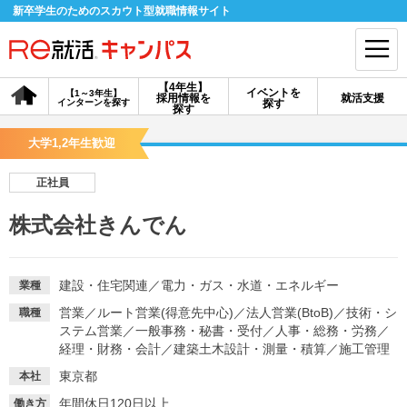
新卒学生のためのスカウト型就職情報サイト
【4年生】
イベントを
【1～3年生】
採用情報を
就活支援
インターンを探す
探す
会員登録
ログイン
探す
大学1,2年生歓迎
会員ID・パスワードを忘れた方はこちら
正社員
探す
株式会社きんでん
【4年生】
【4年生】
【1～3年生】
採用情報を探す
説明会を探す
インターンを探す
建設・住宅関連
／
電力・ガス・水道・エネルギー
業種
営業
／
ルート営業(得意先中心)
／
法人営業(BtoB)
／
技術・シ
職種
ステム営業
／
一般事務・秘書・受付
／
人事・総務・労務
／
イベントを探す
スカウト
お知らせ
経理・財務・会計
／
建築土木設計・測量・積算
／
施工管理
東京都
本社
就活ノウハウ・サポート
年間休日120日以上
働き方