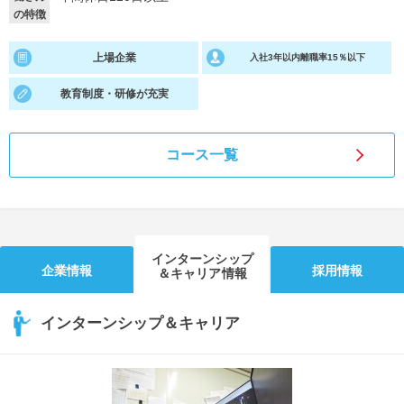
の特徴
就活支援
就活コラム
上場企業
入社3年以内離職率15％以下
就活ノウハウが満載！
お役立ち記事・相談室など
教育制度・研修が充実
適職診断
就活チャンネル
あなたに合う仕事を診断！
動画で対策講座をチェック
コース一覧
就活ニュースペーパー
よくある質問
就活時事ニュースを更新
不明点があればこちら
インターンシップ
企業情報
採用情報
＆キャリア情報
インターンシップ＆キャリア