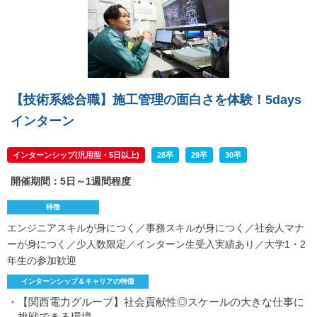
【技術系総合職】施工管理の面白さを体験！5days
インターン
インターンシップ(汎用型・5日以上)
28卒
29卒
30卒
開催期間：5日～1週間程度
特徴
エンジニアスキルが身につく／事務スキルが身につく／社会人マナ
ーが身につく／少人数限定／インターン生受入実績あり／大学1・2
年生の参加歓迎
インターンシップ＆キャリアの特徴
・【関西電力グループ】社会貢献性◎スケールの大きな仕事に
挑戦できる環境