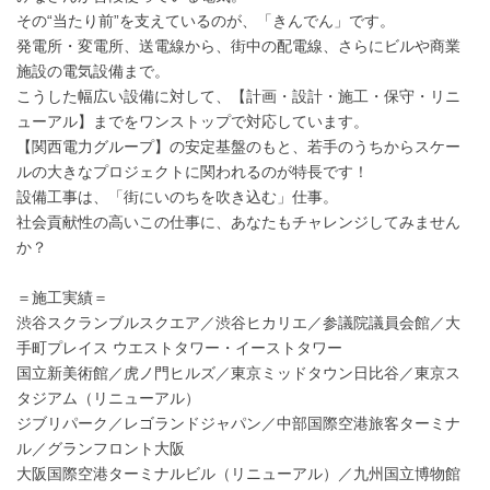
その“当たり前”を支えているのが、「きんでん」です。
発電所・変電所、送電線から、街中の配電線、さらにビルや商業
施設の電気設備まで。
こうした幅広い設備に対して、【計画・設計・施工・保守・リニ
ューアル】までをワンストップで対応しています。
【関西電力グループ】の安定基盤のもと、若手のうちからスケー
ルの大きなプロジェクトに関われるのが特長です！
設備工事は、「街にいのちを吹き込む」仕事。
社会貢献性の高いこの仕事に、あなたもチャレンジしてみません
か？
＝施工実績＝
渋谷スクランブルスクエア／渋谷ヒカリエ／参議院議員会館／大
手町プレイス ウエストタワー・イーストタワー
国立新美術館／虎ノ門ヒルズ／東京ミッドタウン日比谷／東京ス
タジアム（リニューアル）
ジブリパーク／レゴランドジャパン／中部国際空港旅客ターミナ
ル／グランフロント大阪
大阪国際空港ターミナルビル（リニューアル）／九州国立博物館