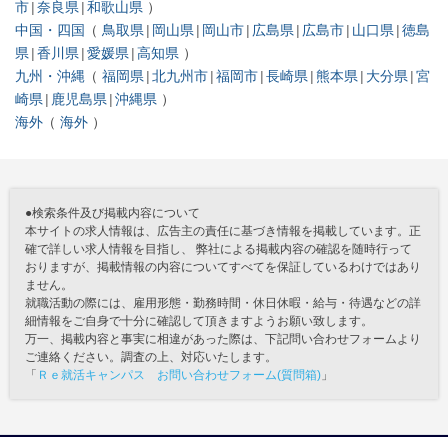
市
奈良県
和歌山県
中国・四国
鳥取県
岡山県
岡山市
広島県
広島市
山口県
徳島
県
香川県
愛媛県
高知県
九州・沖縄
福岡県
北九州市
福岡市
長崎県
熊本県
大分県
宮
崎県
鹿児島県
沖縄県
海外
海外
●検索条件及び掲載内容について
本サイトの求人情報は、広告主の責任に基づき情報を掲載しています。正
確で詳しい求人情報を目指し、 弊社による掲載内容の確認を随時行って
おりますが、掲載情報の内容についてすべてを保証しているわけではあり
ません。
就職活動の際には、雇用形態・勤務時間・休日休暇・給与・待遇などの詳
細情報をご自身で十分に確認して頂きますようお願い致します。
万一、掲載内容と事実に相違があった際は、下記問い合わせフォームより
ご連絡ください。調査の上、対応いたします。
「
Ｒｅ就活キャンパス お問い合わせフォーム(質問箱)
」