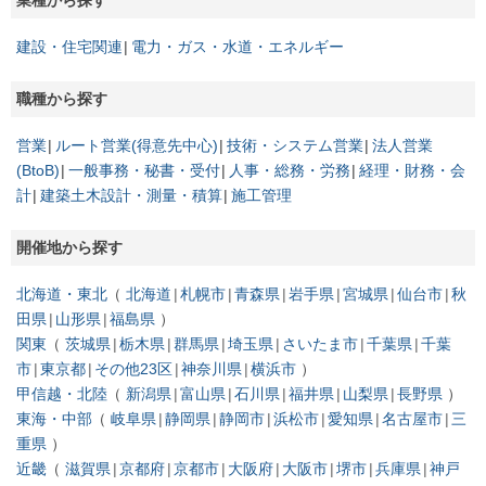
建設・住宅関連
電力・ガス・水道・エネルギー
職種から探す
営業
ルート営業(得意先中心)
技術・システム営業
法人営業
(BtoB)
一般事務・秘書・受付
人事・総務・労務
経理・財務・会
計
建築土木設計・測量・積算
施工管理
開催地から探す
北海道・東北
北海道
札幌市
青森県
岩手県
宮城県
仙台市
秋
田県
山形県
福島県
関東
茨城県
栃木県
群馬県
埼玉県
さいたま市
千葉県
千葉
市
東京都
その他23区
神奈川県
横浜市
甲信越・北陸
新潟県
富山県
石川県
福井県
山梨県
長野県
東海・中部
岐阜県
静岡県
静岡市
浜松市
愛知県
名古屋市
三
重県
近畿
滋賀県
京都府
京都市
大阪府
大阪市
堺市
兵庫県
神戸