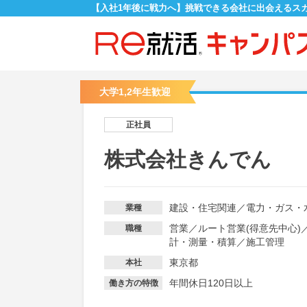
【入社1年後に戦力へ】挑戦できる会社に出会えるス
大学1,2年生歓迎
正社員
株式会社きんでん
建設・住宅関連
／
電力・ガス・
業種
営業
／
ルート営業(得意先中心)
職種
計・測量・積算
／
施工管理
東京都
本社
年間休日120日以上
働き方の特徴