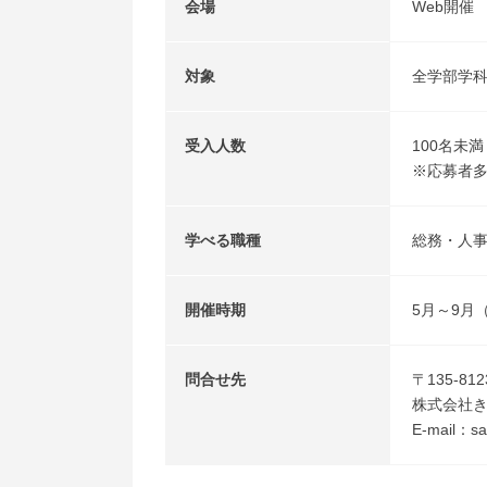
会場
Web開催
対象
全学部学
受入人数
100名未満
※応募者
学べる職種
総務・人
開催時期
5月～9月
問合せ先
〒135-8
株式会社き
E-mail：sa