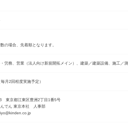
科
多数の場合、先着順となります。
事・労務、営業（法人向け新規開拓メイン）、建築／建築設備、施工／
（毎月2回程度実施予定）
123 東京都江東区豊洲2丁目1番5号
んでん 東京本社 人事部
iyo@kinden.co.jp