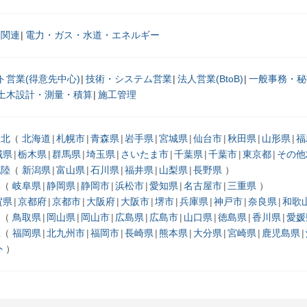
宅関連
電力・ガス・水道・エネルギー
ト営業(得意先中心)
技術・システム営業
法人営業(BtoB)
一般事務・秘
土木設計・測量・積算
施工管理
東北
北海道
札幌市
青森県
岩手県
宮城県
仙台市
秋田県
山形県
福
城県
栃木県
群馬県
埼玉県
さいたま市
千葉県
千葉市
東京都
その他
北陸
新潟県
富山県
石川県
福井県
山梨県
長野県
部
岐阜県
静岡県
静岡市
浜松市
愛知県
名古屋市
三重県
賀県
京都府
京都市
大阪府
大阪市
堺市
兵庫県
神戸市
奈良県
和歌
国
鳥取県
岡山県
岡山市
広島県
広島市
山口県
徳島県
香川県
愛媛
縄
福岡県
北九州市
福岡市
長崎県
熊本県
大分県
宮崎県
鹿児島県
外