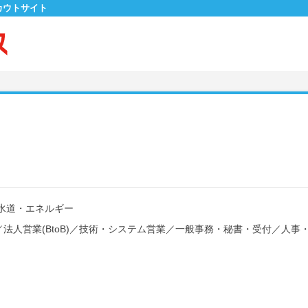
カウトサイト
水道・エネルギー
／
法人営業(BtoB)
／
技術・システム営業
／
一般事務・秘書・受付
／
人事