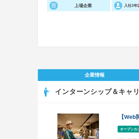
上場企業
入社3年
企業情報
インターンシップ＆キャ
【We
オープンカ