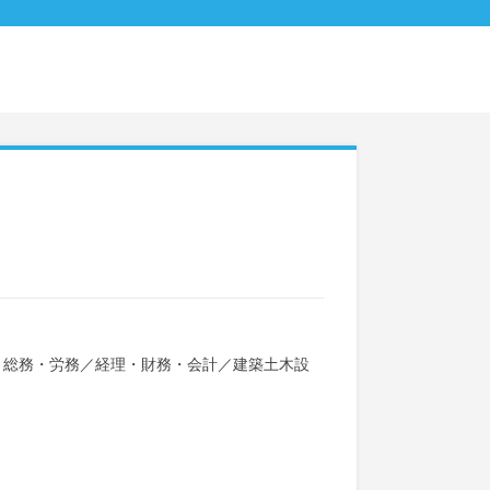
・総務・労務
／
経理・財務・会計
／
建築土木設