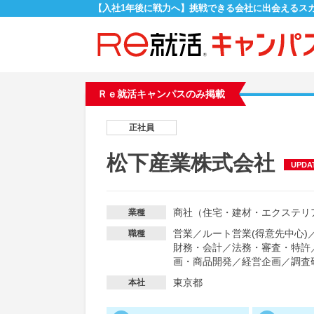
【入社1年後に戦力へ】挑戦できる会社に出会えるス
Ｒｅ就活キャンパスのみ掲載
正社員
松下産業株式会社
UPDA
商社（住宅・建材・エクステリ
業種
営業
／
ルート営業(得意先中心)
職種
財務・会計
／
法務・審査・特許
画・商品開発
／
経営企画
／
調査
東京都
本社