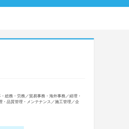
事・総務・労務
／
貿易事務・海外事務
／
経理・
理・品質管理・メンテナンス
／
施工管理
／
企