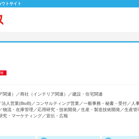
カウトサイト
TE
ア関連）
／
商社（インテリア関連）
／
建設・住宅関連
／
法人営業(BtoB)
／
コンサルティング営業
／
一般事務・秘書・受付
／
人
／
物流・在庫管理
／
応用研究・技術開発
／
生産・製造技術開発
／
生産管
研究・マーケティング
／
宣伝・広報