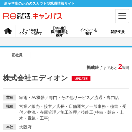
新卒学生のためのスカウト型就職情報サイト
【4年生】
イベントを
【1～3年生】
採用情報を
就活支援
インターンを探す
探す
会員登録
ログイン
探す
会員ID・パスワードを忘れた方はこちら
正社員
探す
2
掲載終了
まであと
週間
株式会社エディオン
UPDATE
【4年生】
【4年生】
【1～3年生】
採用情報を探す
説明会を探す
インターンを探す
家電・AV機器
／
専門・その他サービス
／
流通・専門店
業種
営業
／
販売・接客
／
店長・店舗運営
／
一般事務・秘書・受
職種
イベントを探す
スカウト
お知らせ
付
／
物流・在庫管理
／
施工管理
／
技能工(整備・製造・土
木・電気・工事)
就活ノウハウ・サポート
大阪府
本社