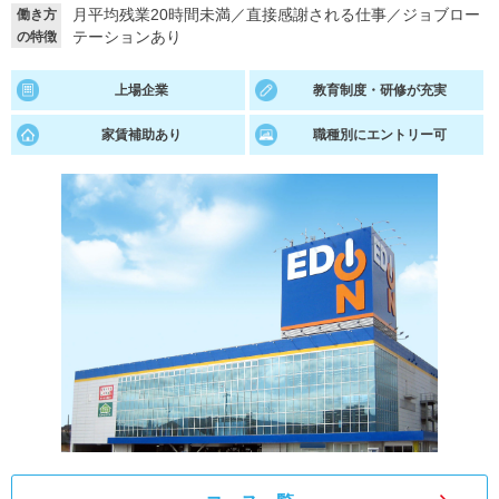
月平均残業20時間未満
／
直接感謝される仕事
／
ジョブロー
働き方
テーションあり
の特徴
就活支援
就活コラム
就活ノウハウが満載！
お役立ち記事・相談室など
上場企業
教育制度・研修が充実
適職診断
就活チャンネル
家賃補助あり
職種別にエントリー可
あなたに合う仕事を診断！
動画で対策講座をチェック
就活ニュースペーパー
よくある質問
就活時事ニュースを更新
不明点があればこちら