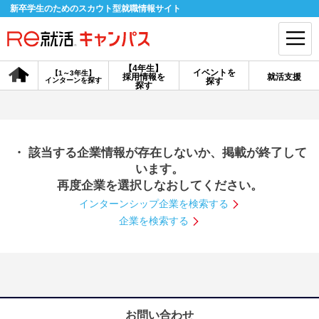
新卒学生のためのスカウト型就職情報サイト
【4年生】
イベントを
【1～3年生】
採用情報を
就活支援
インターンを探す
探す
会員登録
ログイン
探す
会員ID・パスワードを忘れた方はこちら
・ 該当する企業情報が存在しないか、掲載が終了して
探す
います。
再度企業を選択しなおしてください。
インターンシップ企業を検索する
【4年生】
【4年生】
【1～3年生】
採用情報を探す
説明会を探す
インターンを探す
企業を検索する
イベントを探す
スカウト
お知らせ
就活ノウハウ・サポート
お問い合わせ