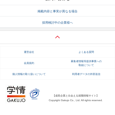
就活支援
就活コラム
掲載内容と事実が異なる場合
就活ノウハウが満載！
お役立ち記事・相談室など
採用検討中の企業様へ
適職診断
就活チャンネル
あなたに合う仕事を診断！
動画で対策講座をチェック
就活ニュースペーパー
よくある質問
運営会社
よくある質問
就活時事ニュースを更新
不明点があればこちら
募集者情報等提供事業への
会員規約
取組について
個人情報の取り扱いについて
利用者データの外部送信
【成長企業と出会える就職情報サイト】
Copyright Gakujo Co., Ltd. All rights reserved.