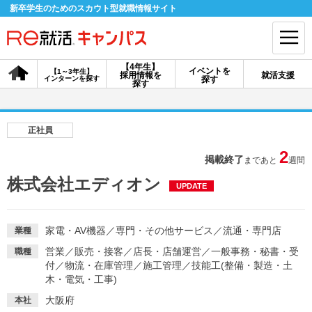
新卒学生のためのスカウト型就職情報サイト
【4年生】
イベントを
【1～3年生】
採用情報を
就活支援
インターンを探す
探す
会員登録
ログイン
探す
会員ID・パスワードを忘れた方はこちら
正社員
探す
2
掲載終了
まであと
週間
株式会社エディオン
UPDATE
【4年生】
【4年生】
【1～3年生】
採用情報を探す
説明会を探す
インターンを探す
家電・AV機器
／
専門・その他サービス
／
流通・専門店
業種
営業
／
販売・接客
／
店長・店舗運営
／
一般事務・秘書・受
職種
イベントを探す
スカウト
お知らせ
付
／
物流・在庫管理
／
施工管理
／
技能工(整備・製造・土
木・電気・工事)
就活ノウハウ・サポート
大阪府
本社