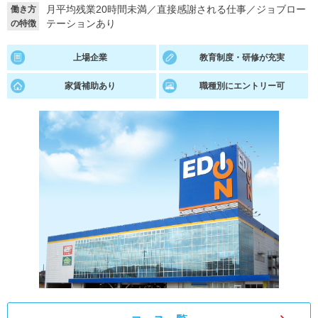
月平均残業20時間未満
／
直接感謝される仕事
／
ジョブロー
働き方
テーションあり
の特徴
就活支援
就活コラム
就活ノウハウが満載！
お役立ち記事・相談室など
上場企業
教育制度・研修が充実
適職診断
就活チャンネル
家賃補助あり
職種別にエントリー可
あなたに合う仕事を診断！
動画で対策講座をチェック
就活ニュースペーパー
よくある質問
就活時事ニュースを更新
不明点があればこちら