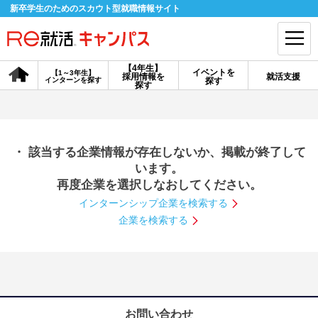
新卒学生のためのスカウト型就職情報サイト
【4年生】
イベントを
【1～3年生】
採用情報を
就活支援
インターンを探す
探す
会員登録
ログイン
探す
会員ID・パスワードを忘れた方はこちら
・ 該当する企業情報が存在しないか、掲載が終了して
探す
います。
再度企業を選択しなおしてください。
インターンシップ企業を検索する
【4年生】
【4年生】
【1～3年生】
採用情報を探す
説明会を探す
インターンを探す
企業を検索する
イベントを探す
スカウト
お知らせ
就活ノウハウ・サポート
お問い合わせ