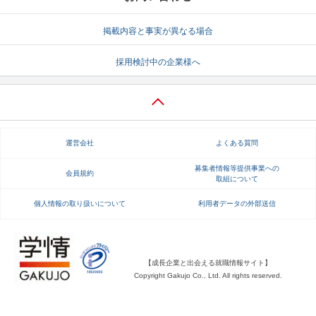
就活支援
就活コラム
掲載内容と事実が異なる場合
就活ノウハウが満載！
お役立ち記事・相談室など
採用検討中の企業様へ
適職診断
就活チャンネル
あなたに合う仕事を診断！
動画で対策講座をチェック
就活ニュースペーパー
よくある質問
運営会社
よくある質問
就活時事ニュースを更新
不明点があればこちら
募集者情報等提供事業への
会員規約
取組について
個人情報の取り扱いについて
利用者データの外部送信
【成長企業と出会える就職情報サイト】
Copyright Gakujo Co., Ltd. All rights reserved.