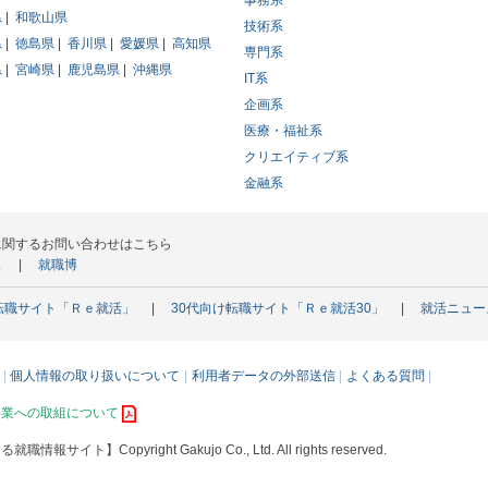
事務系
県
和歌山県
技術系
県
徳島県
香川県
愛媛県
高知県
専門系
県
宮崎県
鹿児島県
沖縄県
IT系
企画系
医療・福祉系
クリエイティブ系
金融系
に関するお問い合わせはこちら
ス
就職博
転職サイト「Ｒｅ就活」
30代向け転職サイト「Ｒｅ就活30」
就活ニュー
個人情報の取り扱いについて
利用者データの外部送信
よくある質問
事業への取組について
える就職情報サイト】
Copyright Gakujo Co., Ltd. All rights reserved.