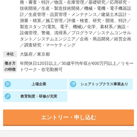
務・審査・特許
／
物流・在庫管理
／
基礎研究
／
応用研究・
技術開発
／
生産・製造技術開発
／
機械・電機・電子機器設
就活支援
就活コラム
計
／
生産管理・品質管理・メンテナンス
／
建築土木設計・
就活ノウハウが満載！
お役立ち記事・相談室など
測量・積算
／
施工管理
／
評価・検査、研究・開発、特許
／
製造スタッフ(電気、電子、機械)
／
化学、素材系
／
施設・
設備管理、警備、清掃系
／
プログラマ
／
システムコンサル
適職診断
就活チャンネル
タント
／
システムエンジニア
／
企画・商品開発
／
経営企画
あなたに合う仕事を診断！
動画で対策講座をチェック
／
調査研究・マーケティング
大阪府／東京都
本社
就活ニュースペーパー
よくある質問
年間休日120日以上
／
30歳平均年収が600万円以上
／
リモー
働き方
就活時事ニュースを更新
不明点があればこちら
トワーク・在宅勤務可
の特徴
上場企業
シェアトップクラス事業あり
教育制度・研修が充実
エントリー・申し込む