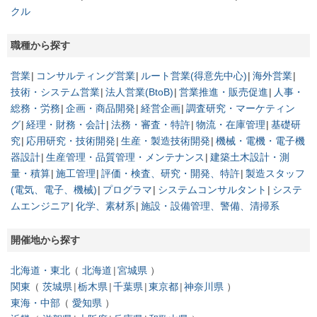
クル
職種から探す
営業
コンサルティング営業
ルート営業(得意先中心)
海外営業
技術・システム営業
法人営業(BtoB)
営業推進・販売促進
人事・
総務・労務
企画・商品開発
経営企画
調査研究・マーケティン
グ
経理・財務・会計
法務・審査・特許
物流・在庫管理
基礎研
究
応用研究・技術開発
生産・製造技術開発
機械・電機・電子機
器設計
生産管理・品質管理・メンテナンス
建築土木設計・測
量・積算
施工管理
評価・検査、研究・開発、特許
製造スタッフ
(電気、電子、機械)
プログラマ
システムコンサルタント
システ
ムエンジニア
化学、素材系
施設・設備管理、警備、清掃系
開催地から探す
北海道・東北
北海道
宮城県
関東
茨城県
栃木県
千葉県
東京都
神奈川県
東海・中部
愛知県