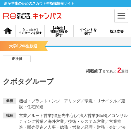
新卒学生のためのスカウト型就職情報サイト
【4年生】
イベントを
【1～3年生】
採用情報を
就活支援
インターンを探す
探す
会員登録
ログイン
探す
大学1,2年生歓迎
会員ID・パスワードを忘れた方はこちら
正社員
探す
2
掲載終了
まであと
週間
クボタグループ
【4年生】
【4年生】
【1～3年生】
採用情報を探す
説明会を探す
インターンを探す
機械・プラントエンジニアリング
／
環境・リサイクル
／
建
業種
設・住宅関連
イベントを探す
スカウト
お知らせ
営業
／
ルート営業(得意先中心)
／
法人営業(BtoB)
／
コンサル
職種
ティング営業
／
海外営業
／
技術・システム営業
／
営業推
就活ノウハウ・サポート
進・販売促進
／
人事・総務・労務
／
経理・財務・会計
／
法