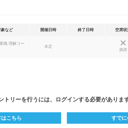
対象など
開催日時
終了日時
空席状
営業職 理解コー
未定
満席
ントリー
を行うには、ログインする必要がありま
方はこちら
すでに