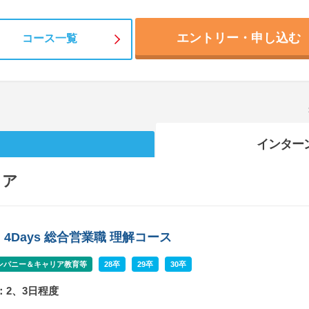
エントリー・申し込む
コース一覧
インター
リア
4Days 総合営業職 理解コース
ンパニー＆キャリア教育等
28卒
29卒
30卒
：2、3日程度