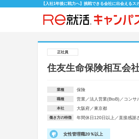
【入社1年後に戦力へ】挑戦できる会社に出会えるス
正社員
住友生命保険相互会
保険
業種
営業
／
法人営業(BtoB)
／
コンサ
職種
大阪府／東京都
本社
年間休日120日以上
／
直接感謝
働き方の特徴
女性管理職20％以上