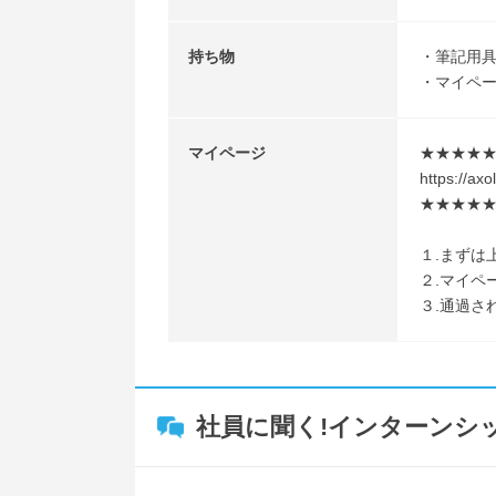
持ち物
・筆記用
・マイペ
マイページ
★★★★
https://ax
★★★★
１.まずは
２.マイペ
３.通過さ
社員に聞く!インターンシ