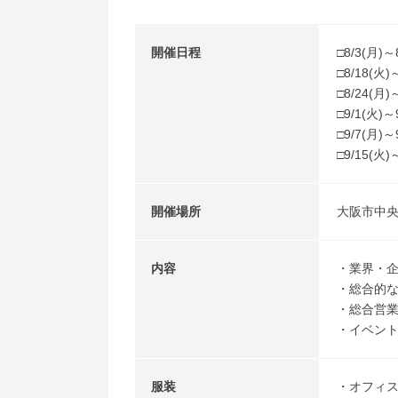
開催日程
□8/3(月)～
□8/18(火)
□8/24(月)
□9/1(火)～
□9/7(月)～
□9/15(火)
開催場所
大阪市中央
内容
・業界・
・総合的
・総合営
・イベン
服装
・オフィ